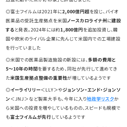
◎富士フイルムは2021年に
2,000億円超
を投じ、バイオ
医薬品の受託生産拠点を米国
ノースカロライナ州
に
建設
する
と発表。2024年には約
1,800億円
を追加投資し、韓
国や欧米のライバル企業に先んじて米国内での工場建設
を行っていました
◎米国での医薬品製造施設の新設には、
多額の費用と
5〜10年の時間
を要するため、同社が先行して進めてき
た
米国生産拠点整備の重要性
が増しているようです
◎
イーライリリー
＜LLY＞や
ジョンソン・エンド・ジョンソ
ン
＜JNJ＞など製薬大手も、今年に入り
地政学リスク
か
ら米国への投資を増やしているものの、スピードも規模で
も
富士フイルムが先行
しているようです