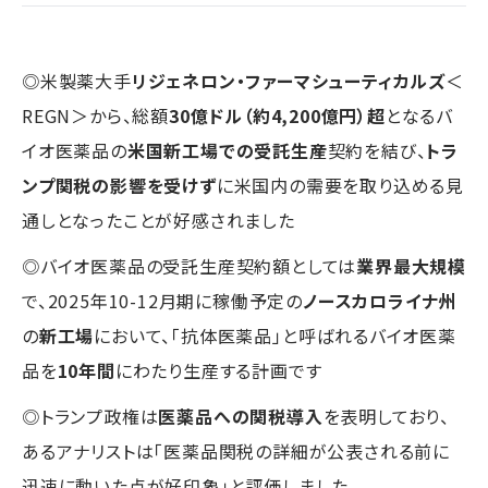
◎米製薬大手
リジェネロン・ファーマシューティカルズ
＜
REGN＞から、総額
30億ドル（約4,200億円）超
となるバ
イオ医薬品の
米国新工場での受託生産
契約を結び、
トラ
ンプ関税の影響を受けず
に米国内の需要を取り込める見
通しとなったことが好感されました
◎バイオ医薬品の受託生産契約額としては
業界最大規模
で、2025年10-12月期に稼働予定の
ノースカロライナ州
の
新工場
において、「抗体医薬品」と呼ばれるバイオ医薬
品を
10年間
にわたり生産する計画です
◎トランプ政権は
医薬品への関税導入
を表明しており、
あるアナリストは「医薬品関税の詳細が公表される前に
迅速に動いた点が好印象」と評価しました