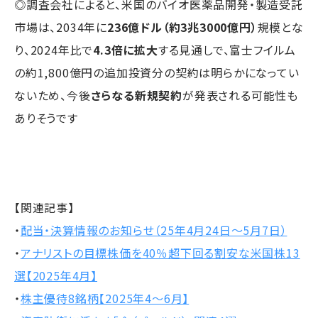
◎調査会社によると、米国のバイオ医薬品開発・製造受託
市場は、2034年に
236億ドル（約3兆3000億円）
規模とな
り、2024年比で
4.3倍に拡大
する見通しで、富士フイルム
の約1,800億円の追加投資分の契約は明らかになってい
ないため、今後
さらなる新規契約
が発表される可能性も
ありそうです
【関連記事】
・
配当・決算情報のお知らせ（25年4月24日〜5月7日）
・
アナリストの目標株価を40％超下回る割安な米国株13
選【2025年4月】
・
株主優待8銘柄【2025年4～6月】