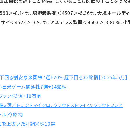
追加関税
を課すことを検討していることも株価の重石となった
568＞-8.14％、
塩野義製薬
＜4507＞-6.36％、
大塚ホールディ
ーザイ
＜4523＞-3.95％、
アステラス製薬
＜4503＞-3.86％、
小
回る割安な米国株7選+20％超下回る32銘柄【2025年5月】
い日米ゲーム関連株7選+14銘柄
ァンド3選+10商品
3選／トレンドマイクロ、クラウドストライク、クラウドフレア
ールド）銘柄
値を上抜いた好調米株10選