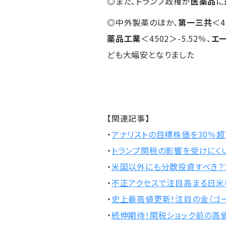
◎また、トランプ政権が
医薬品
に
◎中外製薬のほか、
第一三共
＜4
薬品工業
＜4502＞-5.52％、
エ
ども大幅安となりました
【関連記事】
・
アナリストの目標株価を30％超下
・
トランプ関税の影響を受けにく
・
米国以外にも分散投資すべき？フ
・
不正アクセスで注目高まる日米株
・
史上最高値更新！注目の金（ゴ
・
続伸期待！関税ショック前の高