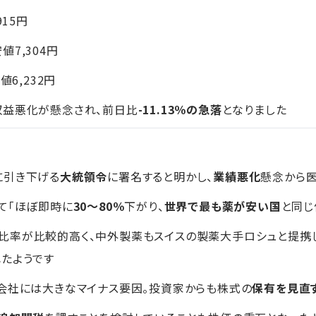
915円
安値7,304円
値6,232円
収益悪化が懸念され、前日比
-11.13％の急落
となりました
に引き下げる
大統領令
に署名すると明かし、
業績悪化
懸念から
て「ほぼ即時に
30～80％
下がり、
世界で最も薬が安い国
と同じ
比率が比較的高く、中外製薬もスイスの製薬大手ロシュと提携
たようです
会社には大きなマイナス要因。投資家からも株式の
保有を見直