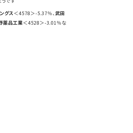
ようです
ングス
＜4578＞-5.37％、
武田
野薬品工業
＜4528＞-3.01％な