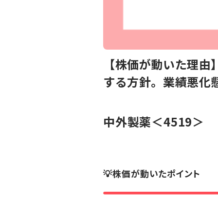
【株価が動いた理由】
する方針。業績悪化
中外製薬
＜4519＞
💡株価が動いたポイント