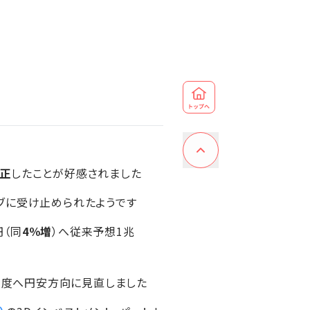
正
したことが好感されました
ブに受け止められたようです
円（同
4％増
）へ従来予想1兆
程度へ円安方向に見直しました