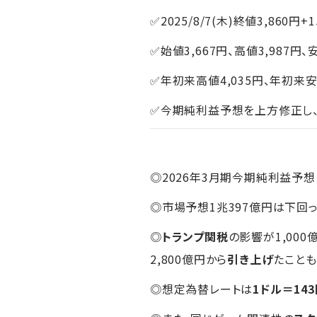
✅2025/8/7(木)終値3,860円+
✅始値3,667円、高値3,987円、
✅年初来高値4,035円、年初来安値
✅今期純利益予想を上方修正し
◎2026年3月期今期純利益予想を
◎市場予想1兆397億円は下回
◎
トランプ関税
の影響が1,000
2,800億円から
引き上げ
たこと
◎想定為替レートは
1ドル＝14