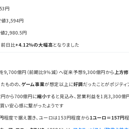
153円
安値3,594円
2,980.5円
、前日比
+4.12％の大幅高
となりました
9,700億円（前期比9％減）へ従来予想9,300億円から
上方修
ったものの、
ゲーム事業
が想定以上に
好調
だったことがポジティ
億円から700億円に
縮小
すると見込み、営業利益を1兆3,300億
も買い安心感に繋がったようです
3円
程度で据え置き、ユーロは153円程度から
1ユーロ＝157円