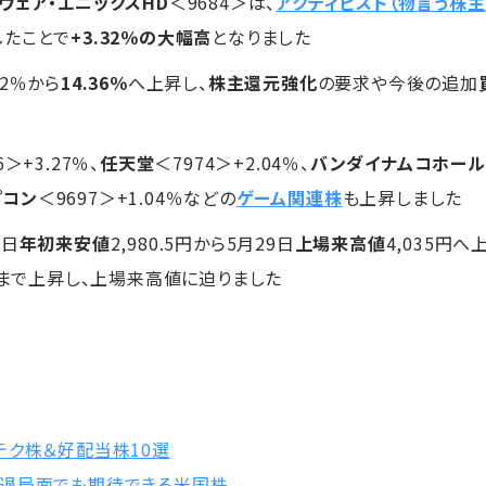
ウェア・エニックスHD
＜9684＞は、
アクティビスト（物言う株主
したことで
+3.32％の大幅高
となりました
2％から
14.36％
へ上昇し、
株主還元強化
の要求や今後の追加
6＞+3.27％、
任天堂
＜7974＞+2.04％、
バンダイナムコホール
プコン
＜9697＞+1.04％などの
ゲーム関連株
も上昇しました
7日
年初来安値
2,980.5円から5月29日
上場来高値
4,035円
円まで上昇し、上場来高値に迫りました
テク株＆好配当株10選
退局面でも期待できる米国株