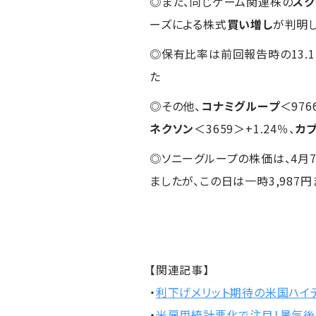
◎また、同じゲーム関連株の
スク
ーズによる株式
買い増し
が判明
◎保有比率は前回報告時の13.1
た
◎その他、
コナミグループ
＜976
ネクソン
＜3659＞+1.24％、
カ
◎ソニーグループの株価は、4月
ましたが、この日は一時3,987
【関連記事】
・
利下げメリット期待の米国ハイ
・
米雇用統計悪化で注目！景気後