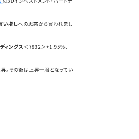
）
の3Dインベストメント・パートナ
買い増し
への思惑から買われまし
ディングス
＜7832＞+1.95％、
へ上昇。その後は上昇一服となってい