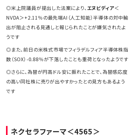
◎米上院議員が提出した法案により、
エヌビディア
＜
NVDA＞+2.11％の最先端AI（人工知能）半導体の対中輸
出が阻止される見通しと報じられたことが嫌気されたよ
うです
◎また、前日の米株式市場でフィラデルフィア半導体株指
数（SOX）-0.88％が下落したことも重荷となったようです
◎さらに、為替が円高ドル安に振れたことで、為替感応度
の高い同社株に売りが出やすかったとの見方もあるよう
です
ネクセラファーマ
＜4565＞