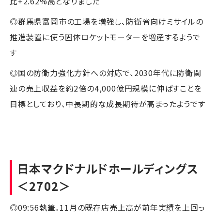
比+2.62%高となりました
◎群馬県富岡市の工場を増強し、防衛省向けミサイルの
推進装置に使う固体ロケットモーターを増産するようで
す
◎国の防衛力強化方針への対応で、2030年代に防衛関
連の売上収益を約2倍の4,000億円規模に伸ばすことを
目標としており、中長期的な成長期待が高まったようです
日本マクドナルドホールディングス
＜2702＞
◎09:56執筆。11月の既存店売上高が前年実績を上回っ