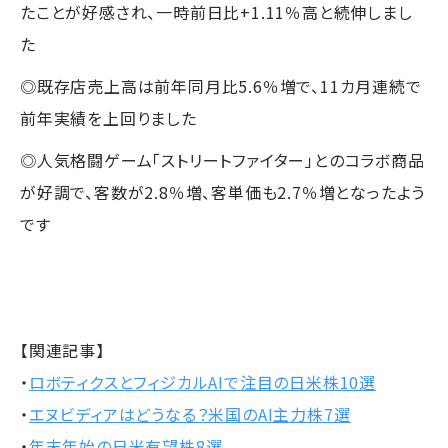
たことが好感され、一時前日比+1.11％高と続伸しまし
た
◎既存店売上高は前年同月比5.6％増で、11カ月連続で
前年実績を上回りました
◎人気格闘ゲーム「ストリートファイター」とのコラボ商品
が好調で、客数が2.8％増、客単価も2.7％増となったよう
です
【関連記事】
・
ロボティクスとフィジカルAIで注目の日米株10選
・
エヌビディアはどうなる？米国のAI主力株7選
・
年末年始の日米有望株8選