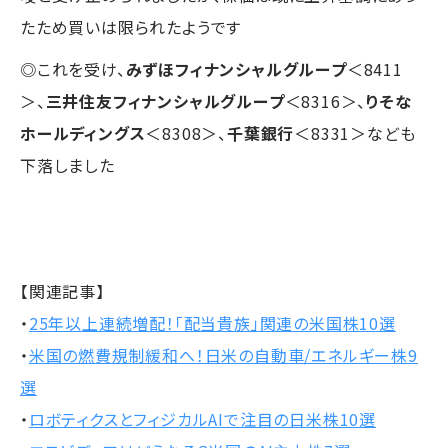
たため買いは限られたようです
◎これを受け、
みずほフィナンシャルグループ
＜8411
＞、
三井住友フィナンシャルグループ
＜8316＞、
りそな
ホールディングス
＜8308＞、
千葉銀行
＜8331＞なども
下落しました
【関連記事】
・
25年以上連続増配！「配当貴族」関連の米国株10選
・
米国の燃費規制緩和へ！日米の自動車/エネルギー株9
選
・
ロボティクスとフィジカルAIで注目の日米株10選