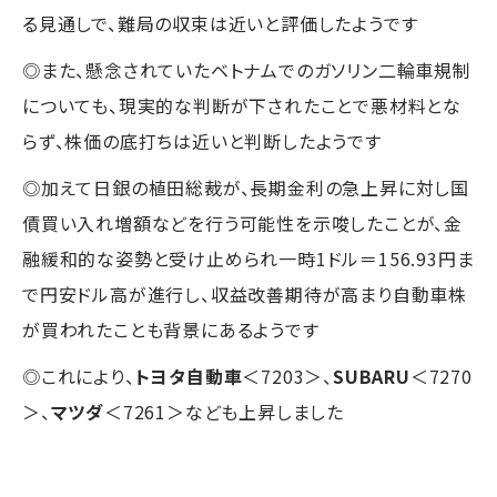
る見通しで、難局の収束は近いと評価したようです
◎また、懸念されていたベトナムでのガソリン二輪車規制
についても、現実的な判断が下されたことで悪材料とな
らず、株価の底打ちは近いと判断したようです
◎加えて日銀の植田総裁が、長期金利の急上昇に対し国
債買い入れ増額などを行う可能性を示唆したことが、金
融緩和的な姿勢と受け止められ一時1ドル＝156.93円ま
で円安ドル高が進行し、収益改善期待が高まり自動車株
が買われたことも背景にあるようです
◎これにより、
トヨタ自動車
＜7203＞、
SUBARU
＜7270
＞、
マツダ
＜7261＞なども上昇しました