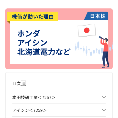
目次
本田技研工業＜7267＞
アイシン＜7259＞