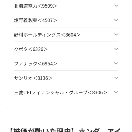
北海道電力＜9509＞
塩野義製薬＜4507＞
野村ホールディングス＜8604＞
クボタ＜6326＞
ファナック＜6954＞
サンリオ＜8136＞
三菱UFJフィナンシャル・グループ＜8306＞
【株価が動いた理由】ホンダ、アイ