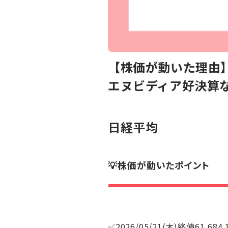
【株価が動いた理由】
エヌビディア好決算な
日経平均
💡株価が動いたポイント
✅2026/05/21(木)終値61,684.