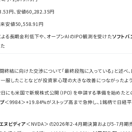
3.53円、安値60,282.35円
来安値50,558.91円
よる長期金利低下や、オープンAIのIPO観測を受けた
ソフトバ
した
闘終結に向けた交渉について「最終段階に入っている」と述べ
が一服したことなどが投資家心理の大きな改善につながったよ
22日にも米国で新規株式公開（IPO）を申請する準備を始めたと
プ
＜9984＞+19.84%がストップ高まで急伸し、1銘柄で日
エヌビディア
＜NVDA＞の2026年2-4月期決算および5-7