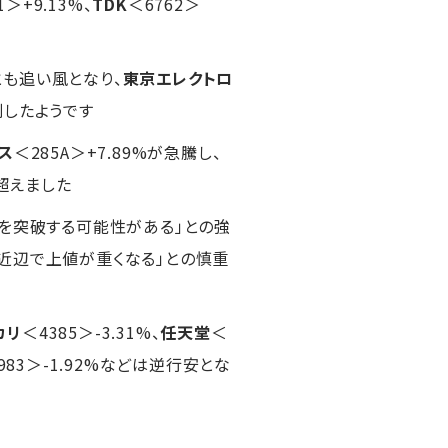
1＞+9.13%、
TDK
＜6762＞
も追い風となり、
東京エレクトロ
到したようです
ス
＜285A＞+7.89%が急騰し、
超えました
円を突破する可能性がある」との強
近辺で上値が重くなる」との慎重
カリ
＜4385＞-3.31%、
任天堂
＜
983＞-1.92%などは逆行安とな