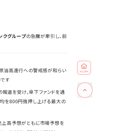
ンクグループ
の急騰が牽引し、前
、原油高進行への警戒感が和らい
うです
の報道を受け、傘下ファンドを通
経平均を800円強押し上げる最大の
月期売上高予想がともに市場予想を