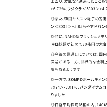
上回り、波乱なく通過したことも
+6.72%、
フジクラ
＜5803＞+
◎また、韓国サムスン電子の労働
ン
＜8035＞+5.85%や
アドバン
◎特に、NAND型フラッシュメ
時価総額が初めて30兆円の大
◎今後の見通しについては、国内
気論がある一方、世界的な金利上
論もあるようです
◎一方で、
SOMPOホールディン
7974＞-3.01%、
バンダイナムコ
りました
◎日経平均採用銘柄の内、140