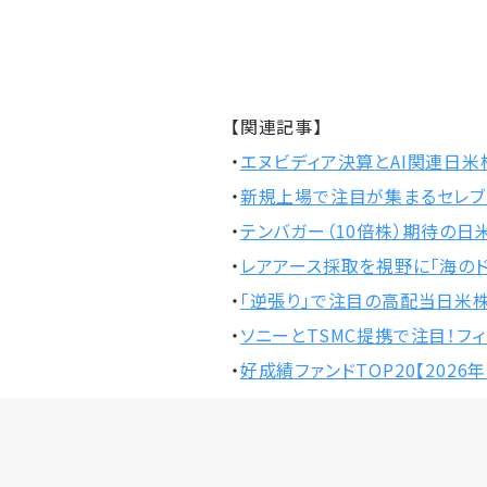
【関連記事】
・
エヌビディア決算とAI関連日米
・
新規上場で注目が集まるセレブ
・
テンバガー（10倍株）期待の日
・
レアアース採取を視野に「海のド
・
「逆張り」で注目の高配当日米株
・
ソニーとTSMC提携で注目！フ
・
好成績ファンドTOP20【2026年