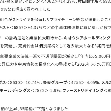
安心感を誘い、
イビデン
＜4062＞+14.29%、
村田製作所
＜698
4.79%など幅広く買われました
組合がストライキを保留しサプライチェーン懸念が後退したこと
テスト
＜6857＞+4.37%などの半導体関連株に買い戻しが殺
モリーの需給逼迫と業績拡大期待から、
キオクシアホールディング
台を突破し、売買代金は個別銘柄として過去最大となる3兆円を
主要企業の決算一巡で不透明要因が減少し「年内に65,000
昇圧力や中東情勢の長期化への警戒から「2026年末は6万円
グス
＜8630＞-10.74%、
楽天グループ
＜4755＞-4.05%、
メル
ホールディングス
＜7832＞-2.9%、
ファーストリテイリング
＜9
銘柄が上昇、85銘柄が下落となりました