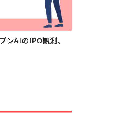
ンAIのIPO観測、