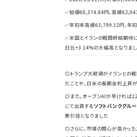
✅始値60,374.84円、高値62,04
✅年初来高値63,799.32円、年初
✅米国とイランの戦闘終結期待に
日比+3.14%の大幅高となりま
◎トランプ大統領がイランとの戦
だことや、日米の長期金利上昇
◎また、オープンAIが早ければ
じて出資する
ソフトバンクグルー
牽引役となりました
◎さらに、市場の関心が高かった