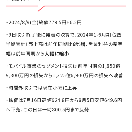
・2024/8/9(金)終値779.5円+6.2円
・9日取引終了後に発表の決算で、2024年1-6月期（2四
半期累計）売上高は前年同期比
8％増
、営業利益の
赤字
幅
は前年同期から
大幅に縮小
・モバイル事業のセグメント損失は前年同期の1,850億
9,300万円の損失から1,325億6,900万円の損失へ
改善
・時間外取引では現在小幅に上昇
・株価は7月16日高値924.8円から8月5日安値649.6円
へ下落、この日は一時800.5円まで反発