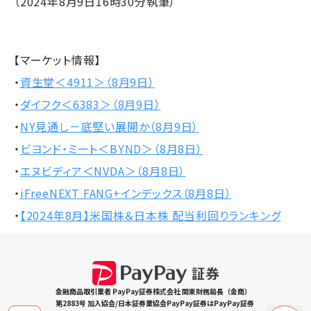
（2024年8月9日16時30分執筆）
【マーケット情報】
・
資生堂＜4911＞（8月9日）
・
ダイフク＜6383＞（8月9日）
・
NY見通し－底堅い展開か（8月9日）
・
ビヨンド・ミート＜BYND＞（8月8日）
・
エヌビディア＜NVDA＞（8月8日）
・
iFreeNEXT FANG+インデックス（8月8日）
・
【2024年8月】米国株＆日本株 配当利回りランキング
金融商品取引業者 PayPay証券株式会社 関東財務局長（金商）
第2883号 加入協会/日本証券業協会PayPay証券はPayPay証券