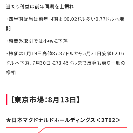
当たり利益は前年同期を
上振れ
・四半期配当は前年同期より0.02ドル多い0.77ドルへ
増
配
・時間外取引では小幅に下落
・株価は1月19日高値87.87ドルから5月31日安値62.07
ドルへ下落、7月30日に78.45ドルまで反発も戻り一服の
様相
【東京市場：8月13日】
★
日本マクドナルドホールディングス
＜2702＞