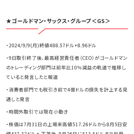
★
ゴールドマン・サックス・グループ
＜GS＞
・2024/9/9(月)終値488.57ドル+8.96ドル
・9日取引終了後、最高経営責任者（CEO）がゴールドマン
のトレーディング部門は前年比10％減益の軌道で推移し
ていると発言したと報道
・消費者部門でも税引き前で4億ドルの損失を計上する見
通しと発言
・時間外取引では現在小動き
・株価は7月31日の上場来高値517.26ドルから8月5日安
値437.37ドルへ下落後、8月26日に513.5ドルまで反発