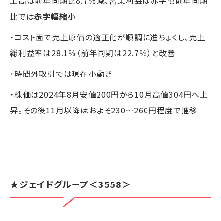
上高は前年同期比8.7％減、営業利益は赤字も前年同期
比では
赤字幅縮小
・コスト面で売上原価の適正化が順調に進ちょくし、売上
総利益率は28.1％（前年同期は22.7％）と改善
・時間外取引では現在小動き
・株価は2024年8月安値200円から10月高値304円へ上
昇。その後11月以降はおよそ230～260円程度で推移
★
ジェイドグループ
＜3558＞