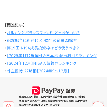
【関連記事】
・
オルカンとバランスファンド、どっちがいい？
・
記念配当に期待！○○周年の企業23銘柄
・
第19回 NISA成長投資枠はどう使うべき？
・
【2025年1月】米国株＆日本株 配当利回りランキング
・
【2024年12月】NISA人気銘柄ランキング
・
株主優待 27銘柄【2024年9～12月】
金融商品取引業者 PayPay証券株式会社 関東財務局長（金商）
第2883号 加入協会/日本証券業協会PayPay証券はPayPay証券
株式会社が運営しているサービスです