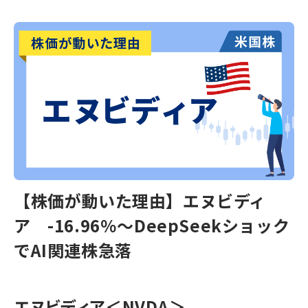
【株価が動いた理由】エヌビディ
ア -16.96％～DeepSeekショック
でAI関連株急落
エヌビディア
＜NVDA＞