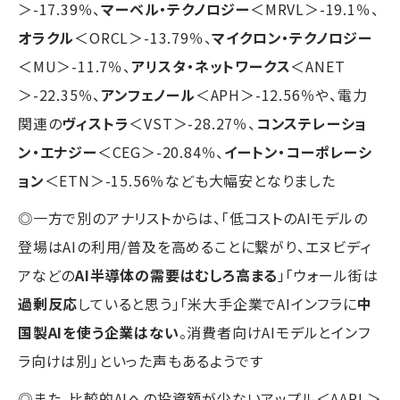
＞-17.39％、
マーベル・テクノロジー
＜MRVL＞-19.1％、
オラクル
＜ORCL＞-13.79％、
マイクロン・テクノロジー
＜MU＞-11.7％、
アリスタ・ネットワークス
＜ANET
＞-22.35％、
アンフェノール
＜APH＞-12.56％や、電力
関連の
ヴィストラ
＜VST＞-28.27％、
コンステレーショ
ン・エナジー
＜CEG＞-20.84％、
イートン・コーポレーシ
ョン
＜ETN＞-15.56％なども大幅安となりました
◎一方で別のアナリストからは、「低コストのAIモデルの
登場はAIの利用/普及を高めることに繋がり、エヌビディ
アなどの
AI半導体の需要はむしろ高まる
」「ウォール街は
過剰反応
していると思う」「米大手企業でAIインフラに
中
国製AIを使う企業はない
。消費者向けAIモデルとインフ
ラ向けは別」といった声もあるようです
◎また、比較的AIへの投資額が少ないアップル＜AAPL＞