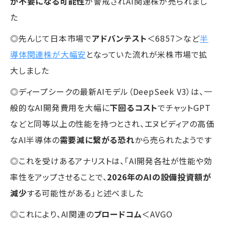
が不要になる可能性
が警戒されAI関連株が売られまし
た
◎先んじて日本市場で
アドバンテスト
＜6857＞など
半
導体関連株が大幅安
となっていた流れが米株市場で拡
大しました
◎ディープシークの最新AIモデル（DeepSeek V3）は、一
般的なAI開発費用を大幅に
下回るコスト
でチャットGPT
などと同等以上の性能を持つとされ、エヌビディアの高価
なAI半導体の
需要減に繋がる恐れ
から売られたようです
◎これを受けあるアナリストは、「AI開発各社が性能や効
率性をアップさせることで、
2026年のAIの設備投資額が
減少
する可能性がある」と述べました
◎これにより、AI関連の
ブロードコム
＜AVGO