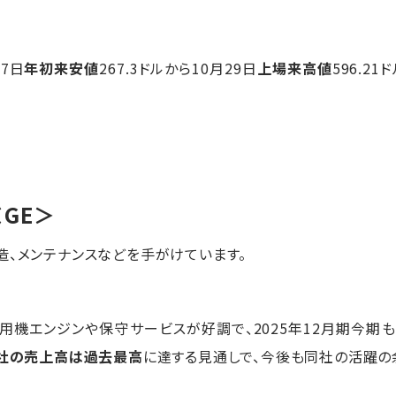
7日
年初来安値
267.3ドルから10月29日
上場来高値
596.2
＜GE＞
造、メンテナンスなどを手がけています。
用機エンジンや保守サービスが好調で、2025年12月期今期も
社の売上高は過去最高
に達する見通しで、今後も同社の活躍の