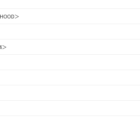
HOOD＞
4＞