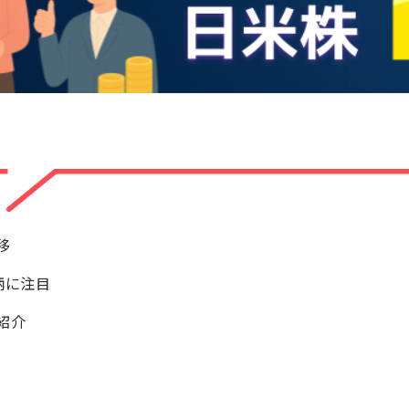
移
柄に注目
紹介