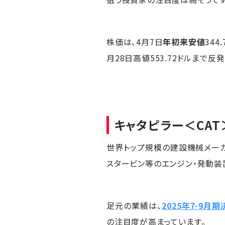
株価は、4月7日
年初来安値
344
月28日高値553.72ドルまで反
キャタピラー
＜CAT
世界トップ規模の建設機械メー
スタービン等のエンジン・発動装
足元の業績は、
2025年7-9
の注目度が高まっています。