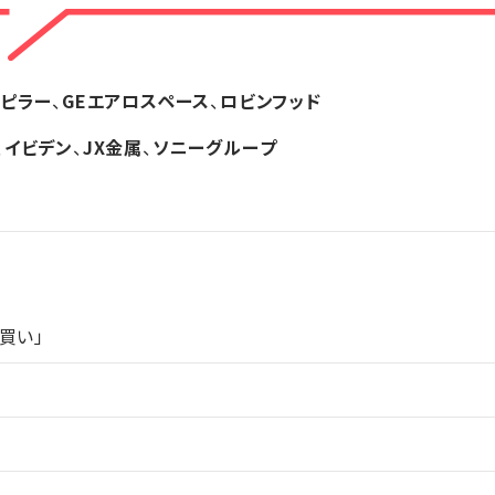
タピラー
、
GEエアロスペース
、
ロビンフッド
、
イビデン
、
JX金属
、
ソニーグループ
買い」