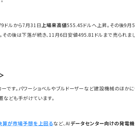
.79ドルから7月31日
上場来高値
555.45ドルへ上昇。その後9月
発。その後は下落が続き、11月6日安値495.81ドルまで売られま
＞
カーです。パワーショベルやブルドーザーなど建設機械のほかに
置なども手がけています。
月期決算が市場予想を上回る
など、AI
データセンター向けの発電機