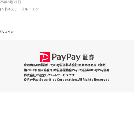
025年8月25日
日本株
#
ステーブルコイン
ブルコイン
金融商品取引業者 PayPay証券株式会社 関東財務局長（金商）
第2883号 加入協会/日本証券業協会PayPay証券はPayPay証券
株式会社が運営しているサービスです
© PayPay Securities Corporation. All Rights Reserved.