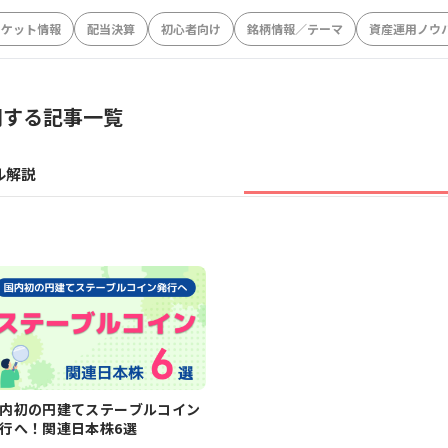
ーケット情報
配当決算
初心者向け
銘柄情報／テーマ
資産運用ノウ
関する記事一覧
ル解説
内初の円建てステーブルコイン
行へ！関連日本株6選