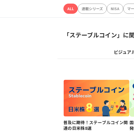
ALL
連載シリーズ
NISA
マ
「
ステーブルコイン
」に
ビジュア
普及に期待！ステーブルコイン関
国
連の日米株8選
発