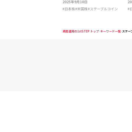
2025年9月10日
2
#
日本株
#
米国株
#
ステーブルコイン
#
資産運用の1stSTEP トップ
キーワード一覧
ステー