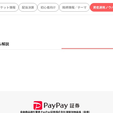
ーケット情報
配当決算
初心者向け
銘柄情報／テーマ
資産運用ノウ
ル解説
金融商品取引業者 PayPay証券株式会社 関東財務局長（金商）