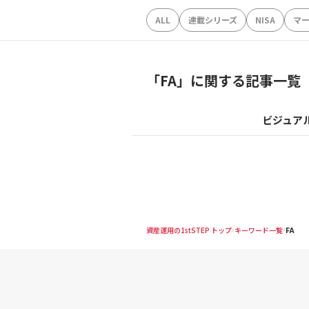
ALL
連載シリーズ
NISA
マ
「
FA
」に関する記事一覧
ビジュア
資産運用の1stSTEP トップ
キーワード一覧
FA