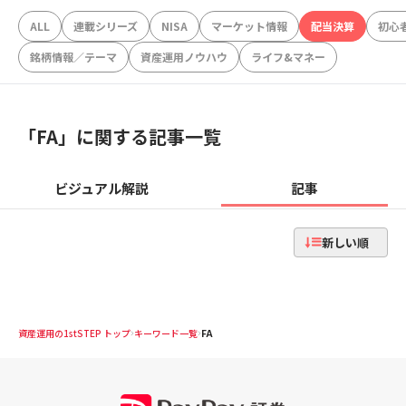
ALL
連載シリーズ
NISA
マーケット情報
配当決算
初心
銘柄情報／テーマ
資産運用ノウハウ
ライフ&マネー
「
FA
」に関する記事一覧
ビジュアル解説
記事
新しい順
資産運用の1stSTEP トップ
キーワード一覧
FA