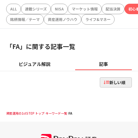
ALL
連載シリーズ
NISA
マーケット情報
配当決算
初心
銘柄情報／テーマ
資産運用ノウハウ
ライフ&マネー
「
FA
」に関する記事一覧
ビジュアル解説
記事
新しい順
資産運用の1stSTEP トップ
キーワード一覧
FA