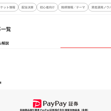
ーケット情報
配当決算
初心者向け
銘柄情報／テーマ
資産運用ノウ
事一覧
ル解説
資
金融商品取引業者 PayPay証券株式会社 関東財務局長（金商）