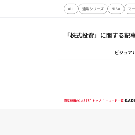
ALL
連載シリーズ
NISA
マ
「
株式投資
」に関する記
ビジュア
資産運用の1stSTEP トップ
キーワード一覧
株式投