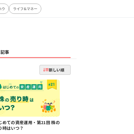
ハウ
ライフ&マネー
記事
新しい順
じめての資産運用・第21回 株の
り時はいつ？