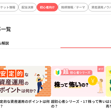
ーケット情報
配当決算
初心者向け
銘柄情報／テーマ
資産運用ノウ
事一覧
ル解説
定的な資産運用のポイントは何
超初心者シリーズ・17 株って怖い
は
？
の？
売