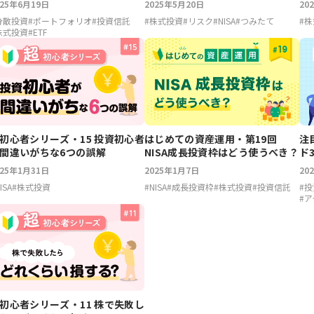
025年6月19日
2025年5月20日
20
分散投資
#
ポートフォリオ
#
投資信託
#
株式投資
#
リスク
#
NISA
#
つみたて
#
株
株式投資
#
ETF
初心者シリーズ・15 投資初心者
はじめての資産運用・第19回
注
間違いがちな6つの誤解
NISA成長投資枠はどう使うべき？
ド
025年1月31日
2025年1月7日
20
ISA
#
株式投資
#
NISA
#
成長投資枠
#
株式投資
#
投資信託
#
投
#
ア
初心者シリーズ・11 株で失敗し