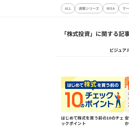
ALL
連載シリーズ
NISA
マ
「
株式投資
」に関する記
ビジュア
はじめて株式を買う前の10のチェ
安
ックポイント
か