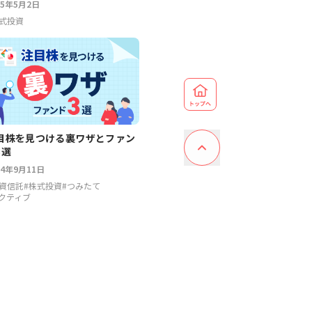
25年5月2日
式投資
目株を見つける裏ワザとファン
3選
24年9月11日
資信託
#
株式投資
#
つみたて
クティブ