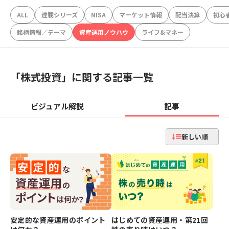
ALL
連載シリーズ
NISA
マーケット情報
配当決算
初心
銘柄情報／テーマ
資産運用ノウハウ
ライフ&マネー
「
株式投資
」に関する記事一覧
ビジュアル解説
記事
新しい順
安定的な資産運用のポイント
はじめての資産運用・第21回