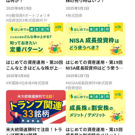
は何か？
株の売り時はいつ？
2025年6月19日
2025年5月2日
#
分散投資
#
ポートフォリオ
#
株式投資
#
投資信託
#
株式投資
#
ETF
はじめての資産運用・第20回
はじめての資産運用・第19回
こんなときはどんな株が上が
NISA成長投資枠はどう使うべ
る？知っておきたい定番パタ
き？
2025年3月6日
2025年1月7日
ーン
#
米国株
#
日本株
#
株式投資
#
NISA
#
成長投資枠
#
株式投資
#
投資信託
米大統領選勝利で注目！トラ
はじめての資産運用・第15回