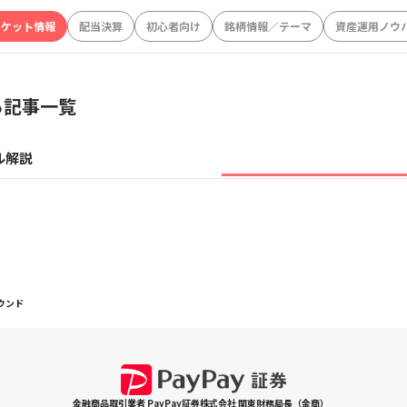
ーケット情報
配当決算
初心者向け
銘柄情報／テーマ
資産運用ノウ
る記事一覧
ル解説
ウンド
金融商品取引業者 PayPay証券株式会社 関東財務局長（金商）