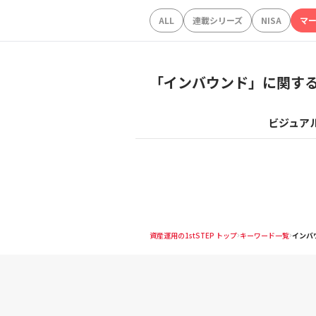
ALL
連載シリーズ
NISA
マ
「
インバウンド
」に関す
ビジュア
資産運用の1stSTEP トップ
キーワード一覧
インバ