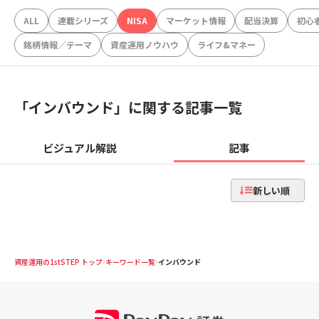
ALL
連載シリーズ
NISA
マーケット情報
配当決算
初心
銘柄情報／テーマ
資産運用ノウハウ
ライフ&マネー
「
インバウンド
」に関する記事一覧
ビジュアル解説
記事
新しい順
資産運用の1stSTEP トップ
キーワード一覧
インバウンド