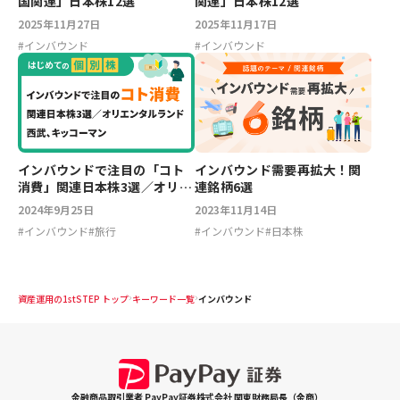
国関連」日本株12選
関連」日本株12選
2025年11月27日
2025年11月17日
#
インバウンド
#
インバウンド
インバウンドで注目の「コト
インバウンド需要再拡大！関
消費」関連日本株3選／オリエ
連銘柄6選
ンタルランド、西武ホールデ
2024年9月25日
2023年11月14日
ィングス、キッコーマン
#
インバウンド
#
旅行
#
インバウンド
#
日本株
資産運用の1stSTEP トップ
キーワード一覧
インバウンド
金融商品取引業者 PayPay証券株式会社 関東財務局長（金商）