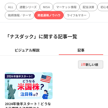
ALL
連載シリーズ
NISA
マーケット情報
配当決算
初心
銘柄情報／テーマ
資産運用ノウハウ
ライフ&マネー
「
ナスダック
」に関する記事一覧
ビジュアル解説
記事
新しい順
2024年後半スタート！どうな