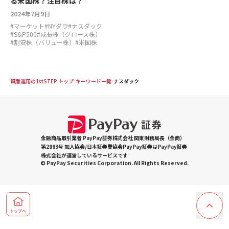
る米国株？注目株は？
2024年7月9日
#
マーケット
#
NYダウ
#
ナスダック
#
S&P500
#
成長株（グロース株）
#
割安株（バリュー株）
#
米国株
資産運用の1stSTEP トップ
キーワード一覧
ナスダック
金融商品取引業者 PayPay証券株式会社 関東財務局長（金商）
第2883号 加入協会/日本証券業協会PayPay証券はPayPay証券
株式会社が運営しているサービスです
© PayPay Securities Corporation. All Rights Reserved.