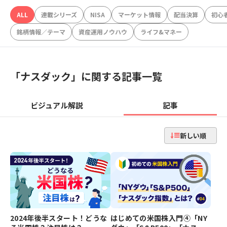
ALL
連載シリーズ
NISA
マーケット情報
配当決算
初心
銘柄情報／テーマ
資産運用ノウハウ
ライフ&マネー
「
ナスダック
」に関する記事一覧
ビジュアル解説
記事
新しい順
2024年後半スタート！どうな
はじめての米国株入門④「NY