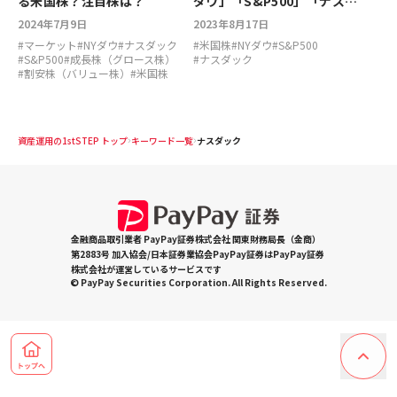
る米国株？注目株は？
ダウ」「S&P500」「ナスダ
ック指数」とは？
2024年7月9日
2023年8月17日
#
マーケット
#
NYダウ
#
ナスダック
#
米国株
#
NYダウ
#
S&P500
#
S&P500
#
成長株（グロース株）
#
ナスダック
#
割安株（バリュー株）
#
米国株
資産運用の1stSTEP トップ
キーワード一覧
ナスダック
金融商品取引業者 PayPay証券株式会社 関東財務局長（金商）
第2883号 加入協会/日本証券業協会PayPay証券はPayPay証券
株式会社が運営しているサービスです
© PayPay Securities Corporation. All Rights Reserved.