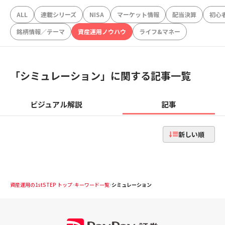
ALL
連載シリーズ
NISA
マーケット情報
配当決算
初心
銘柄情報／テーマ
資産運用ノウハウ
ライフ&マネー
「
シミュレーション
」に関する記事一覧
ビジュアル解説
記事
新しい順
資産運用の1stSTEP トップ
キーワード一覧
シミュレーション