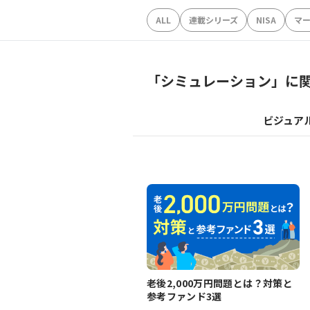
ALL
連載シリーズ
NISA
マ
「
シミュレーション
」に
ビジュア
老後2,000万円問題とは？対策と
参考ファンド3選