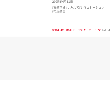
2025年4月11日
#
投資信託
#
つみたて
#
シミュレーション
#
老後資金
資産運用の1stSTEP トップ
キーワード一覧
シミュ