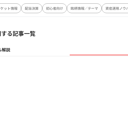
ーケット情報
配当決算
初心者向け
銘柄情報／テーマ
資産運用ノウ
関する記事一覧
ル解説