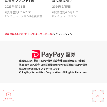
と参考ファンド3選
当に増える？
2025年4月11日
2024年7月5日
#
投資信託
#
つみたて
#
投資信託
#
つみたて
#
シミュレーション
#
老後資金
#
シミュレーション
資産運用の1stSTEP トップ
キーワード一覧
シミュレーション
金融商品取引業者 PayPay証券株式会社 関東財務局長（金商）
第2883号 加入協会/日本証券業協会PayPay証券はPayPay証券
株式会社が運営しているサービスです
© PayPay Securities Corporation. All Rights Reserved.