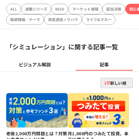
ALL
連載シリーズ
NISA
マーケット情報
配当決算
初心
銘柄情報／テーマ
資産運用ノウハウ
ライフ&マネー
「
シミュレーション
」に関する記事一覧
ビジュアル解説
記事
新しい順
老後2,000万円問題とは？対策
月1,000円のつみたて投資。本