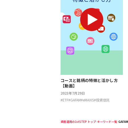
コースと銘柄の特徴と活かし方
【動画】
2023年7月29日
#
ETF
#
GAFAM
#
eMAXIS
#
投資信託
資産運用の1stSTEP トップ
キーワード一覧
GAFA