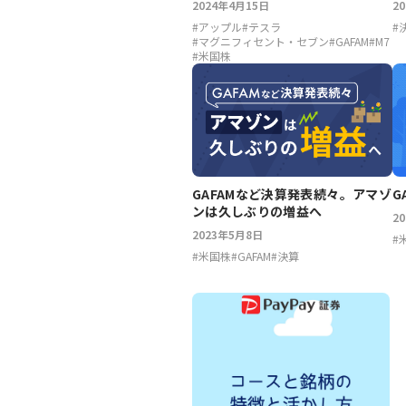
2024年4月15日
2
#
アップル
#
テスラ
#
#
マグニフィセント・セブン
#
GAFAM
#
M7
#
米国株
GAFAMなど決算発表続々。アマゾ
G
ンは久しぶりの増益へ
2
2023年5月8日
#
#
米国株
#
GAFAM
#
決算