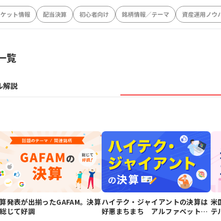
ーケット情報
配当決算
初心者向け
銘柄情報／テーマ
資産運用ノウ
一覧
ル解説
算発表が出揃ったGAFAM。決算
ハイテク・ジャイアントの決算は
米
総じて好調
好悪まちまち アルファベットは
テ
クラウドが予想に届かず