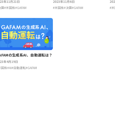
023年11月21日
2023年11月6日
20
決算
#
米国株
#
GAFAM
#
米国株
#
決算
#
GAFAM
#
米
AFAMの生成系AI、自動運転は？
023年4月19日
米国株
#
AI
#
自動運転
#
GAFAM