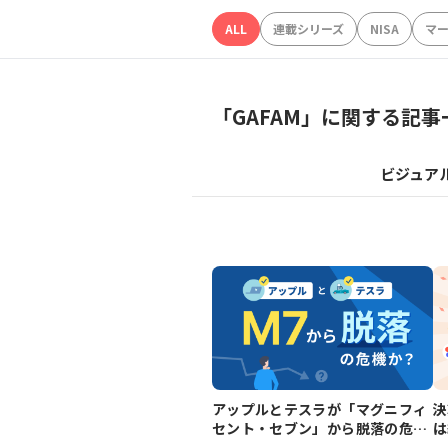
ALL
連載シリーズ
NISA
マ
「
GAFAM
」に関する記事
ビジュア
アップルとテスラが「マグニフィ
決
セント・セブン」から脱落の危機
は
か？