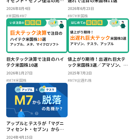
ィセント・セブン復活の兆し
遅れで注目の米国株11選
で注目の米国株10選
2026年8月4日
2026年6月23日
#
米国株
#
M7
#
M7
#
米国株
巨大テック決算で注目のハイ
値上がり期待！出遅れ巨大テ
テク米国株10選
ック米国株3選／アマゾン、テ
スラ、アップル
2026年1月27日
2025年7月2日
#
M7
#
米国株
#
M7
#
出遅れ株
アップルとテスラが「マグニ
フィセント・セブン」から脱
落の危機か？
2024年4月15日