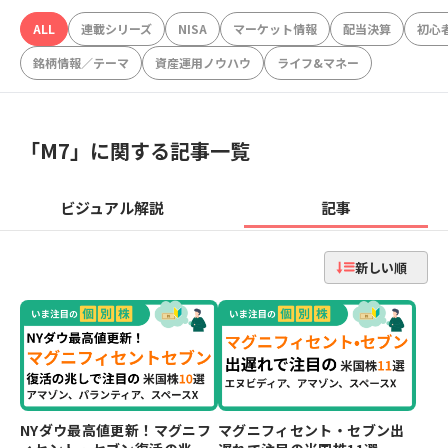
ALL
連載シリーズ
NISA
マーケット情報
配当決算
初心
銘柄情報／テーマ
資産運用ノウハウ
ライフ&マネー
「
M7
」に関する記事一覧
ビジュアル解説
記事
新しい順
NYダウ最高値更新！マグニフ
マグニフィセント・セブン出