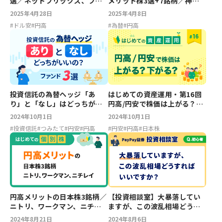
選／ネットフリックス、フィ
メリット株3選+7銘柄／神戸
リップ・モリス、ロビンフッ
物産、ニトリHD、しまむら
2025年4月28日
2025年4月8日
ド
#
ドル安
#
円高
#
為替
#
円高
投資信託の為替ヘッジ「あ
はじめての資産運用・第16回
り」と「なし」はどっちがい
円高/円安で株価は上がる？下
いの？ファンド3選
がる？
2024年10月1日
2024年10月1日
#
投資信託
#
つみたて
#
円安
#
円高
#
円安
#
円高
#
日本株
円高メリットの日本株3銘柄／
【投資相談室】大暴落してい
ニトリ、ワークマン、ニチレ
ますが、この波乱相場どうす
イ【はじめての個別株】
ればいいですか？
2024年8月21日
2024年8月6日