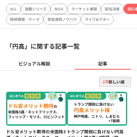
ALL
連載シリーズ
NISA
マーケット情報
配当決算
初心
銘柄情報／テーマ
資産運用ノウハウ
ライフ&マネー
「
円高
」に関する記事一覧
ビジュアル解説
記事
新しい順
ドル安メリット期待の米国株3
トランプ関税に負けない円高