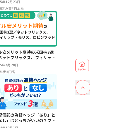
25年12月23日
高
#
為替
#
日本株
ル安メリット期待の米国株3選
ネットフリックス、フィリッ
・モリス、ロビンフッド
25年4月28日
ル安
#
円高
資信託の為替ヘッジ「あり」と
なし」はどっちがいいの？ファ
ド3選
24年10月1日