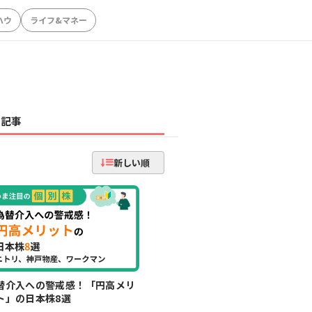
ハウ
ライフ&マネー
記事
新しい順
替介入への警戒感！「円高メリ
ト」の日本株8選