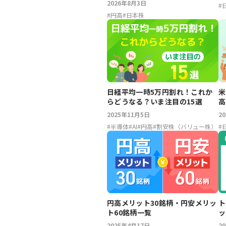
2026年8月3日
#
#
円高
#
日本株
日経平均一時5万円割れ！これか
米
らどうなる？いま注目の15選
高
2025年11月5日
2
#
半導体
#
AI
#
円高
#
割安株（バリュー株）
#
ト
円高メリット30銘柄・円安メリッ
ッ
ト60銘柄一覧
ト
2
2025年4月17日