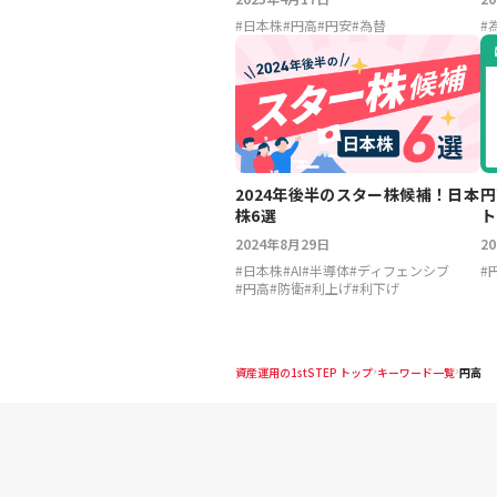
#
#
日本株
#
円高
#
円安
#
為替
2024年後半のスター株候補！日本
円
株6選
ト
じ
2024年8月29日
2
#
日本株
#
AI
#
半導体
#
ディフェンシブ
#
#
円高
#
防衛
#
利上げ
#
利下げ
資産運用の1stSTEP トップ
キーワード一覧
円高