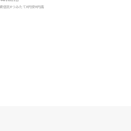
資信託
#
つみたて
#
円安
#
円高