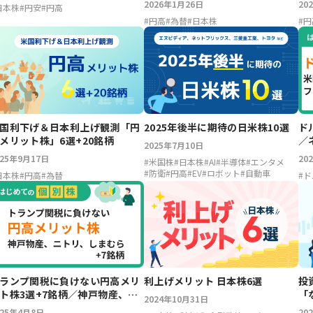
2026年1月26日
20
日本株
#
円安
#
円高
#
円高
#
為替
#
日本株
#
円
国利下げ＆日本利上げ観測「円
2025年後半に期待の日米株10選
ド
メリット株」6選+20銘柄
／
2025年7月10日
プ
025年9月17日
20
#
米国株
#
日本株
#
AI
#
半導体
#
エンタメ
#
防衛
#
円高
#
EV
#
ロボット
#
自動車
日本株
#
円高
#
為替
#
ド
ランプ関税に負けない円高メリ
利上げメリット 日本株6選
投
ト株3選+7銘柄／神戸物産、ニ
「
2024年10月31日
リHD、しまむら
ン
025年4月8日
20