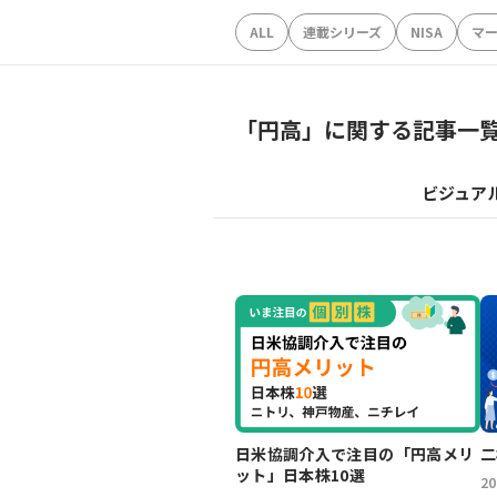
ALL
連載シリーズ
NISA
マ
「
円高
」に関する記事一
ビジュア
日米協調介入で注目の「円高メリ
二
ット」日本株10選
2