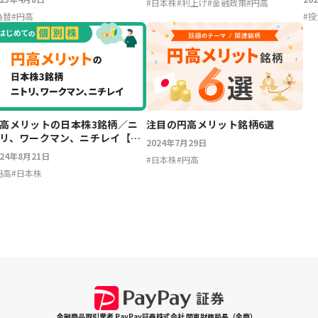
#
日本株
#
利上げ
#
金融政策
#
円高
為替
#
円高
#
投
高メリットの日本株3銘柄／ニ
注目の円高メリット銘柄6選
リ、ワークマン、ニチレイ【は
2024年7月29日
めての個別株】
024年8月21日
#
日本株
#
円高
円高
#
日本株
金融商品取引業者 PayPay証券株式会社 関東財務局長（金商）