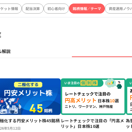
ーケット情報
配当決算
初心者向け
銘柄情報／テーマ
資産運用ノウ
覧
ル解説
極化する円安メリット株45銘柄
レートチェックで注目の「円高メ
為
リット」日本株10選
ッ
026年5月12日