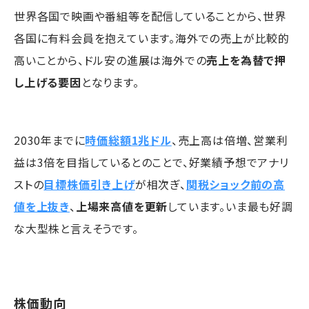
世界各国で映画や番組等を配信していることから、世界
各国に有料会員を抱えています。海外での売上が比較的
高いことから、ドル安の進展は海外での
売上を為替で押
し上げる要因
となります。
2030年までに
時価総額1兆ドル
、売上高は倍増、営業利
益は3倍を目指しているとのことで、好業績予想でアナリ
ストの
目標株価引き上げ
が相次ぎ、
関税ショック前の高
値を上抜き
、
上場来高値を更新
しています。いま最も好調
な大型株と言えそうです。
株価動向