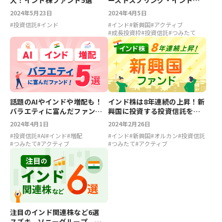
大！インド株ファンド5選
ーストスプリング・インド消
費関連ファンド
2024年5月23日
2024年4月5日
#
投資信託
#
インド
#
インド
#
新興国
#
アクティブ
#
成長投資枠
#
投資信託
#
つみたて
話題のAIやインドや増配も！
インド株は8年連続の上昇！新
バラエティに富んだファンド5
興国に投資する投資信託を紹
選
介
2024年4月1日
2024年2月26日
#
投資信託
#
AI
#
インド
#
増配
#
インド
#
新興国
#
オルカン
#
投資信託
#
つみたて
#
アクティブ
#
つみたて
#
アクティブ
注目のインド関連株など6選
スズキ、ソニーグループ、ユ