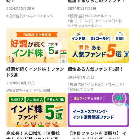
時？
追加するならこのファンド！
2024年12月20日
2024年11月27日
#
投資信託
#
つみたて
#
インド
#
投資信託
#
NISA
#
オルカン
#
金（ゴールド）
#
インド
#
日本株
#
バランス
#
オルカン
好調が続くインド株！ファン
個性ある人気ファンド5選！
ド5選
2024年7月19日
2024年10月22日
#
投資信託
#
インド
#
金（ゴールド）
#
ESG
#
バランス
#
投資信託
#
インド
#
新興国
高成長！人口増加！消費拡
【注目ファンドを深掘り】 イ