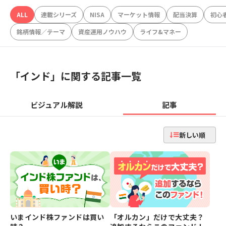
ALL
連載シリーズ
NISA
マーケット情報
配当決算
初心
銘柄情報／テーマ
資産運用ノウハウ
ライフ&マネー
「
インド
」に関する記事一覧
ビジュアル解説
記事
新しい順
いまインド株ファンドは買い
「オルカン」だけで大丈夫？