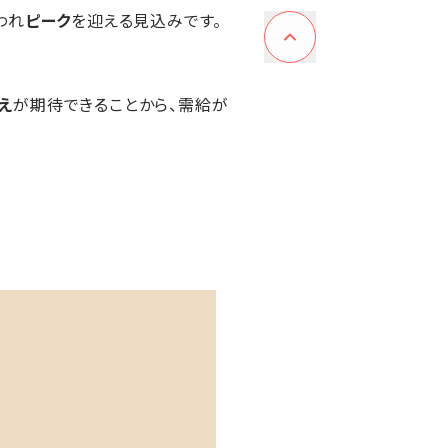
われ
ピーク
を迎える見込みです。
え
が期待できることから、需給が