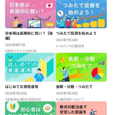
つみたて投資を始めよう
日本株は長期的に買い？【後
編】
2023年7月28日
2023年8月7日
#
つみたて
#
分散投資
#
投資スタイル
#
日本株
長期・分散・つみたて
はじめての資産運用
2023年7月28日
2023年7月28日
#
分散投資
#
つみたて
#
老後資金
#
配当
#
投資信託