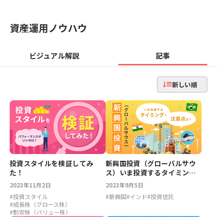
資産運用ノウハウ
ビジュアル解説
記事
新しい順
投資スタイルを検証してみ
新興国投資（グローバルサウ
た！
ス）いま投資するタイミン
グ？注意点は？
2023年11月2日
2023年9月5日
#
投資スタイル
#
新興国
#
インド
#
投資信託
#
成長株（グロース株）
#
割安株（バリュー株）