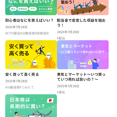
配当金で安定した収益を狙お
初心者はなにを買えばいい？
う！
2023年7月28日
2023年7月28日
#
ETF
#
配当
#
分散投資
#
投資信託
#
配当
安く買って高く売る
景気とマーケット～いつ買っ
ていつ売れば良いの？～
2023年7月28日
2023年7月28日
#
分散投資
#
つみたて
#
景気