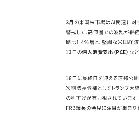
3月
の米国株市場はAI関連に対
警戒して、高値圏での波乱が継続す
期比1.4％増と、堅調な米国経
13日の
個人消費支出（PCE）
など
18日に最終日を迎える連邦公開
次期議長候補としてトランプ大統
の利下げが有力視されています。
FRB議長の会見に注目が集まりそ