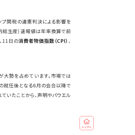
ンプ関税の違憲判決による影響を
（国内総生産）速報値は年率換算で前
、11日の
消費者物価指数（CPI）
、
が大勢を占めています。市場では
事の就任後となる6月の会合以降で
れていたことから、声明やパウエル