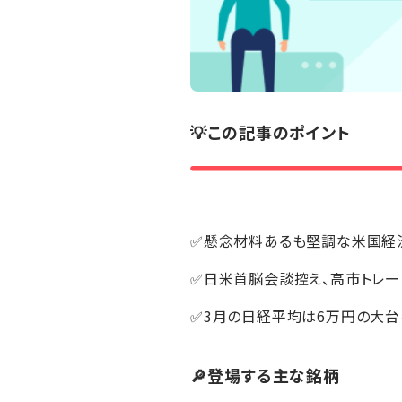
💡この記事のポイント
✅懸念材料あるも堅調な米国経
✅日米首脳会談控え、高市トレ
✅3月の日経平均は6万円の大
🔎登場する主な銘柄