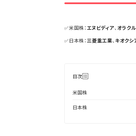
✅米国株：
エヌビディア
、
オラク
✅日本株：
三菱重工業
、
キオクシ
目次
米国株
日本株