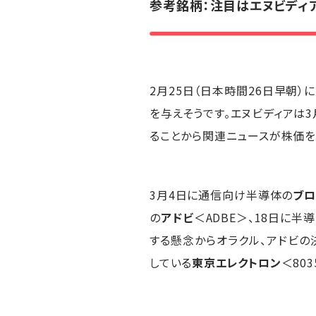
参考銘柄：注目はエヌビディ
2月25日（日本時間26日早朝）
を与えそうです。エヌビディアは3月16～
ることから関連ニュースが株価を
3月4日に通信向け半導体の
ブロ
の
アドビ
＜ADBE＞、18日に半
する懸念からオラクル、アドビ
している
東京エレクトロン
＜80