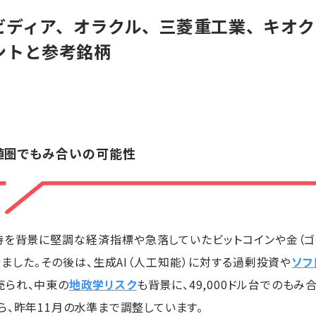
ヌビディア、オラクル、三菱重工業、キオ
ントと参考銘柄
高値圏でもみ合いの可能性
待を背景に堅調な経済指標や急落していたビットコインや金（ゴ
ました。その後は、生成AI（人工知能）に対する過剰投資や
ソフ
売られ、中東の
地政学リスク
も背景に、49,000ドル台でのもみ
ら、昨年11月の水準まで調整しています。