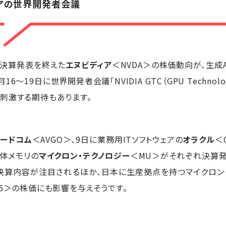
アの世界開発者会議
に決算発表を終えた
エヌビディア
＜NVDA＞の株価動向が、生成
19日に世界開発者会議「NVIDIA GTC（GPU Technology
刺激する期待もあります。
ードコム
＜AVGO＞、9日に業務用ITソフトウェアの
オラクル
＜
導体メモリの
マイクロン・テクノロジー
＜MU＞がそれぞれ決算発
の決算内容が注目されるほか、日本に生産拠点を持つマイクロン
35＞の株価にも影響を与えそうです。