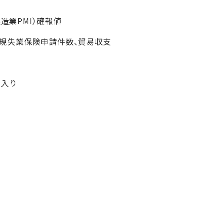
造業PMI）確報値
、新規失業保険申請件数、貿易収支
）入り