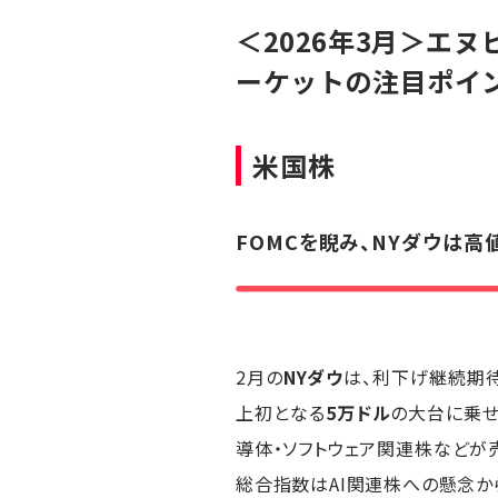
＜2026年3月＞エ
ーケットの注目ポイ
米国株
FOMCを睨み、NYダウは
2月の
NYダウ
は、利下げ継続期
上初となる
5万ドル
の大台に乗せ
導体・ソフトウェア関連株などが
総合指数はAI関連株への懸念か