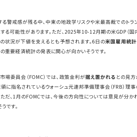
する警戒感が残る中、中東の地政学リスクや米最高裁でのトラ
る可能性があります。ただ、2025年10-12月期の米GDP
済の状況が下値を支えるとも予想されます。6日の
米国雇用統計
の重要経済統計の発表に関心が向かいそうです。
市場委員会（FOMC）では、政策金利が
据え置かれる
との見方
領に指名されているウォーシュ元連邦準備理事会（FRB）理
ただ、1月のFOMCでは、今後の方向性については意見が分か
うです。