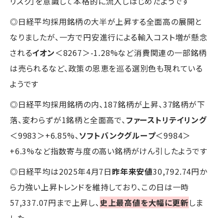
リスク」を意識して本格的に流入しはじめたようです
◎日経平均採用銘柄の大半が上昇する全面高の展開と
なりましたが、一方で円安進行による輸入コスト増が懸念
される
イオン
＜8267＞-1.28%など消費関連の一部銘柄
は売られるなど、政策の恩恵を巡る選別色も現れている
ようです
◎日経平均採用銘柄の内、187銘柄が上昇、37銘柄が下
落、変わらずが1銘柄と全面高で、
ファーストリテイリング
＜9983＞+6.85%、
ソフトバンクグループ
＜9984＞
+6.3%など指数寄与度の高い銘柄がけん引したようです
◎日経平均は2025年4月7日
昨年来安値
30,792.74円か
ら力強い上昇トレンドを維持しており、この日は一時
57,337.07円まで上昇し、
史上最高値を大幅に更新
しま