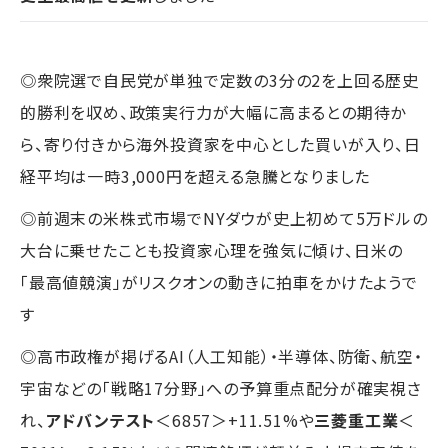
◎衆院選で自民党が単独で定数の3分の2を上回る歴史
的勝利を収め、政策実行力が大幅に高まるとの期待か
ら、寄り付きから海外投資家を中心とした買いが入り、日
経平均は一時3,000円を超える急騰となりました
◎前週末の米株式市場でNYダウが史上初めて5万ドルの
大台に乗せたことも投資家心理を強気に傾け、日米の
「最高値競演」がリスクオンの動きに拍車をかけたようで
す
◎高市政権が掲げるAI（人工知能）・半導体、防衛、航空・
宇宙などの「戦略17分野」への予算重点配分が確実視さ
れ、
アドバンテスト
＜6857＞+11.51%や
三菱重工業
＜