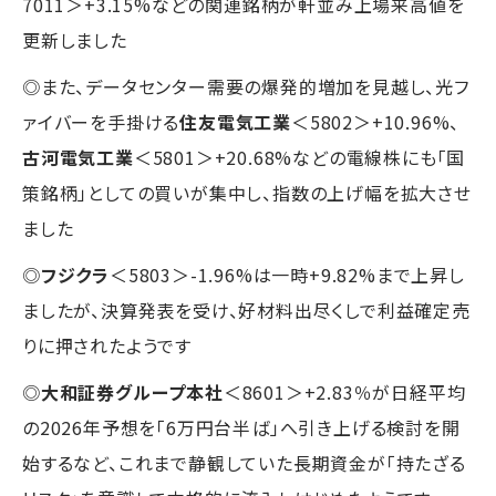
7011＞+3.15%などの関連銘柄が軒並み上場来高値を
更新しました
◎また、データセンター需要の爆発的増加を見越し、光フ
ァイバーを手掛ける
住友電気工業
＜5802＞+10.96%、
古河電気工業
＜5801＞+20.68%などの電線株にも「国
策銘柄」としての買いが集中し、指数の上げ幅を拡大させ
ました
◎
フジクラ
＜5803＞-1.96%は一時+9.82%まで上昇し
ましたが、決算発表を受け、好材料出尽くしで利益確定売
りに押されたようです
◎
大和証券グループ本社
＜8601＞+2.83％が日経平均
の2026年予想を「6万円台半ば」へ引き上げる検討を開
始するなど、これまで静観していた長期資金が「持たざる