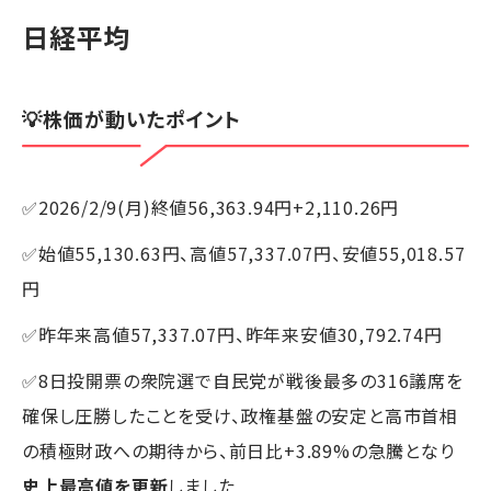
日経平均
💡株価が動いたポイント
✅2026/2/9(月)終値56,363.94円+2,110.26円
✅始値55,130.63円、高値57,337.07円、安値55,018.57
円
✅昨年来高値57,337.07円、昨年来安値30,792.74円
✅8日投開票の衆院選で自民党が戦後最多の316議席を
確保し圧勝したことを受け、政権基盤の安定と高市首相
の積極財政への期待から、前日比+3.89%の急騰となり
史上最高値を更新
しました