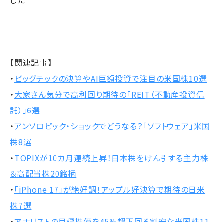
した
【関連記事】
・
ビッグテックの決算やAI巨額投資で注目の米国株10選
・
大家さん気分で高利回り期待の「REIT（不動産投資信
託）」6選
・
アンソロピック・ショックでどうなる？「ソフトウェア」米国
株8選
・
TOPIXが10カ月連続上昇！日本株をけん引する主力株
＆高配当株20銘柄
・
「iPhone 17」が絶好調！アップル好決算で期待の日米
株7選
・
アナリストの目標株価を45％超下回る割安な米国株11