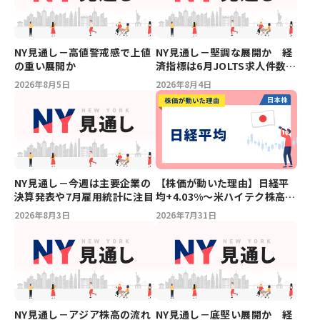
NY見通し－高値警戒感で上値
NY見通し－堅調な展開か 経
の重い展開か
済指標は6月JOLTS求人件数な
ど
2026年8月5日
2026年8月4日
NY見通し－今週は主要企業の
【株価が動いた理由】日経平
決算発表や7月雇用統計に注目
均+4.03%～米ハイテク株高や
好決算を受け一時3,400円超高
2026年8月3日
2026年7月31日
の急騰
NY見通し－アジア株高の流れ
NY見通し－底堅い展開か 経