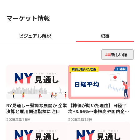
マーケット情報
ビジュアル解説
記事
新しい順
NY見通し－堅調な展開か 企業
【株価が動いた理由】日経平
決算と雇用関連指標に注目
均+3.66%～米株高や国内企業
の好決算を受け一時2,300円超
2026年8月6日
2026年8月5日
高の急騰