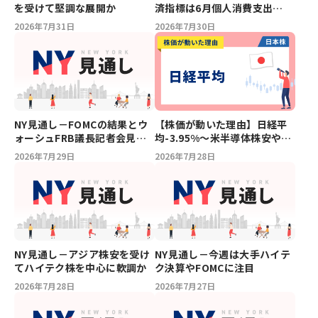
を受けて堅調な展開か
済指標は6月個人消費支出
（PCE）価格指数
2026年7月31日
2026年7月30日
NY見通し－FOMCの結果とウ
【株価が動いた理由】日経平
ォーシュFRB議長記者会見に
均-3.95%～米半導体株安や韓
注目
国株急落から一時3,000円超安
2026年7月29日
2026年7月28日
の急落
NY見通し－アジア株安を受け
NY見通し－今週は大手ハイテ
てハイテク株を中心に軟調か
ク決算やFOMCに注目
2026年7月28日
2026年7月27日