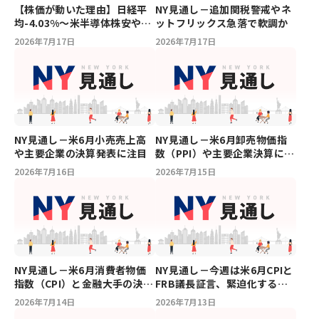
【株価が動いた理由】日経平
NY見通し－追加関税警戒やネ
均-4.03%～米半導体株安や地
ットフリックス急落で軟調か
政学リスクへの警戒から一時
2026年7月17日
2026年7月17日
4,000円超安の急落
NY見通し－米6月小売売上高
NY見通し－米6月卸売物価指
や主要企業の決算発表に注目
数（PPI）や主要企業決算に注
目
2026年7月16日
2026年7月15日
NY見通し－米6月消費者物価
NY見通し－今週は米6月CPIと
指数（CPI）と金融大手の決算
FRB議長証言、緊迫化する中
に注目
東情勢に注目
2026年7月14日
2026年7月13日