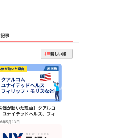
記事
新しい順
株価が動いた理由】クアルコ
、ユナイテッドヘルス、フィリ
プ・モリス
26年5月13日