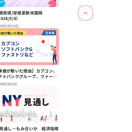
2週高値/安値更新米国株
026/5/8）
26年5月10日
株価が動いた理由】カプコン、
フトバンクグループ、ファース
リテイリング、安川電機、味の
26年5月8日
、協和キリン、住友林業
/8）
Y見通し－もみ合いか 経済指標