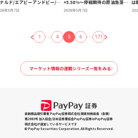
ナルド/エアビーアンドビー/コ
+5.58%～停戦期待の原油急落と
は
ンベース、アップル、メタ、ア
半導体株への買い殺到で史上最高
026年5月7日
2026年5月7日
20
ム、スナップ、ドアダッシュ、
値を更新し一時初の63,000円台
ォーティネット～注目銘柄とマ
ケット展望
1
4
5
6
171
マーケット情報の連載シリーズ一覧をみる
金融商品取引業者 PayPay証券株式会社 関東財務局長（金商）
第2883号 加入協会/日本証券業協会PayPay証券はPayPay証券
株式会社が運営しているサービスです
© PayPay Securities Corporation. All Rights Reserved.