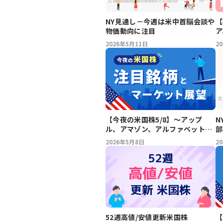
【
NY見通し－今週は米中首脳会談や
ア
物価動向に注目
車
2
2026年5月11日
本
ザ
ィ
【今夜の米国株5/8】～アップ
N
ル、アマゾン、アルファベット、
部
エヌビディア、ブラックストー
金
2026年5月8日
2
ン、シティ、クラウドフレア、コ
インベース、ブロック、トレー
ド・デスク、クラフト・ハイン
ツ、マクドナルド～注目銘柄とマ
ーケット展望
52週高値/安値更新米国株
【