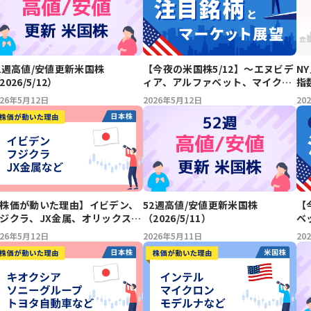
2週高値/安値更新米国株
【今夜の米国株5/12】～エヌビデ
N
2026/5/12）
ィア、アルファベット、マイクロ
指
ソフト、ネットフリックス、ウォ
026年5月12日
2026年5月12日
20
ルト・ディズニー、イーライリリ
ー、フォード、コカ・コーラ、ペ
プシコ、サービスナウ、ユナイテ
ッドヘルス～注目銘柄とマーケッ
ト展望
株価が動いた理由】イビデン、
52週高値/安値更新米国株
【
ジクラ、JX金属、オリックス、
（2026/5/11）
ベ
HK、ワークマン、メルカリ、
ト
026年5月12日
2026年5月11日
20
OWA、MS&AD、ミネベアミツ
目
（5/12）