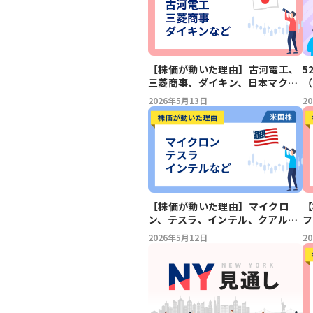
【株価が動いた理由】古河電工、
5
三菱商事、ダイキン、日本マクド
（
ナルド、SUMCO、楽天銀行、ゼ
2026年5月13日
2
ンショー、オリンパス、リコー、
セコム、塩野義、ローム、パナソ
ニック、資生堂、東急、ニデック
（5/13）
【
【株価が動いた理由】マイクロ
フ
ン、テスラ、インテル、クアルコ
T
ム、デル、ストラテジー
2
2026年5月12日
T
ミ