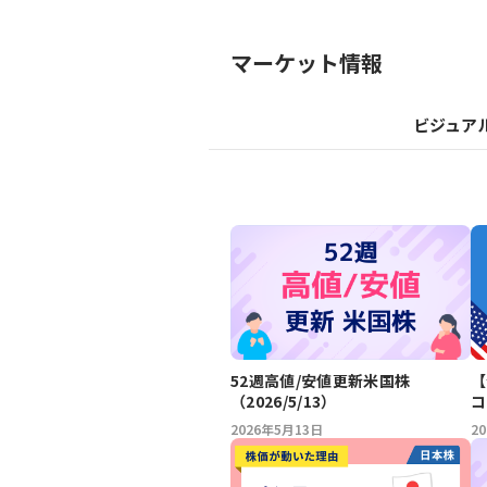
マーケット情報
ビジュア
52週高値/安値更新米国株
【
（2026/5/13）
コ
ル
2026年5月13日
2
ネ
～