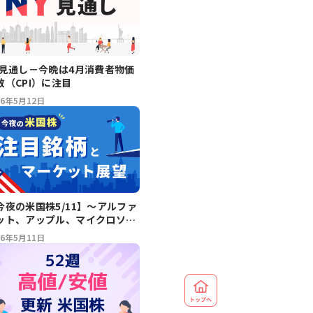
Y見通し－今晩は4月消費者物価
数（CPI）に注目
26年5月12日
今夜の米国株5/11】～アルファ
ット、アップル、マイクロソフ
、ナイキ、ボーイング、GM～注
26年5月11日
銘柄とマーケット展望