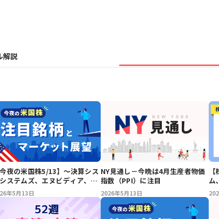
ル解説
【
今夜の米国株5/13】～決算シス
NY見通し－今晩は4月生産者物価
ム
システムズ、エヌビディア、ア
指数（PPI）に注目
ッ
ファベット、メタ、アップル、
20
026年5月13日
2026年5月13日
ットフリックス、ウォルマート
注目銘柄とマーケット展望