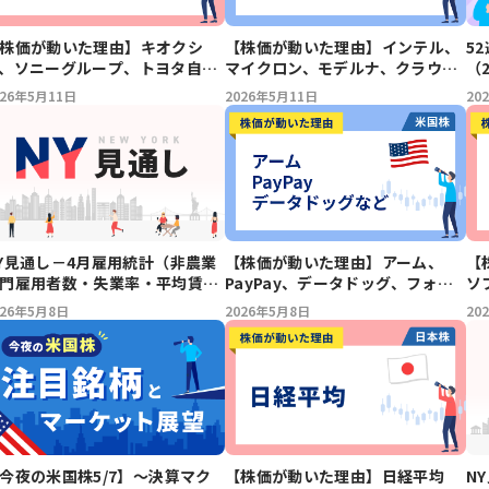
株価が動いた理由】キオクシ
【株価が動いた理由】インテル、
5
、ソニーグループ、トヨタ自動
マイクロン、モデルナ、クラウド
（2
、任天堂、コナミ、ヤマダ、日
フレア、モンスター・ビバレッ
026年5月11日
2026年5月11日
20
たばこ産業、三菱自動車、ブラ
ジ、デル、メルカドリブレ
ー工業、太陽誘電、SGホールデ
ングス（5/11）
【株価が動いた理由】アーム、
【
Y見通し－4月雇用統計（非農業
PayPay、データドッグ、フォー
ソ
門雇用者数・失業率・平均賃
ティネット、テスラ、エヌビディ
ト
）に注目
2026年5月8日
20
026年5月8日
ア、ファストリー、タペストリ
素
ー、ゾエティス、ベクトン・ディ
（5
ッキンソン、アクソン・エンター
プライズ、アップラビン
今夜の米国株5/7】～決算マク
【株価が動いた理由】日経平均
N