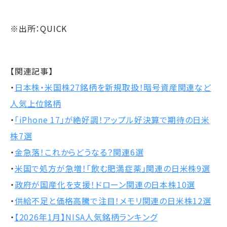
※出所：QUICK
【関連記事】
・
日本株・米国株27銘柄を新規取扱！暗号資産関連など
人気上位銘柄
・
「iPhone 17」が絶好調！アップル好決算で期待の日米
株7選
・
金急落！これからどうなる？関連6選
・
米国で処方が急増！「飲む肥満症薬」関連の日米株9選
・
政府が国産化を支援！ドローン関連の日本株10選
・
供給不足と価格高騰で注目！メモリ関連の日米株12選
・
【2026年1月】NISA人気銘柄ランキング