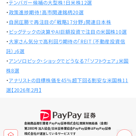
・
テンバガー候補の大型株！日米株12選
・
政策進捗期待！高市関連銘柄20選
・
自民圧勝で再注目の「戦略17分野」関連日本株
・
ビッグテックの決算やAI巨額投資で注目の米国株10選
・
大家さん気分で高利回り期待の「REIT（不動産投資信
託）」6選
・
アンソロピック・ショックでどうなる？「ソフトウェア」米国
株8選
・
アナリストの目標株価を45％超下回る割安な米国株11
選【2026年2月】
金融商品取引業者 PayPay証券株式会社 関東財務局長（金商）
第2883号 加入協会/日本証券業協会PayPay証券はPayPay証券
株式会社が運営しているサービスです