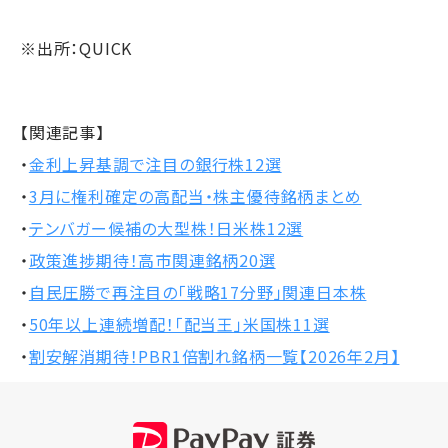
※出所：QUICK
【関連記事】
・
金利上昇基調で注目の銀行株12選
・
3月に権利確定の高配当・株主優待銘柄まとめ
・
テンバガー候補の大型株！日米株12選
・
政策進捗期待！高市関連銘柄20選
・
自民圧勝で再注目の「戦略17分野」関連日本株
・
50年以上連続増配！「配当王」米国株11選
・
割安解消期待！PBR1倍割れ銘柄一覧【2026年2月】