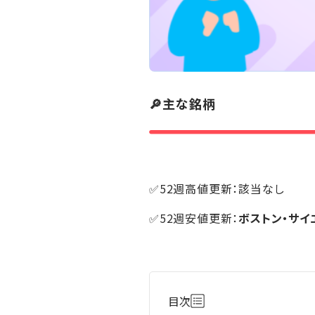
🔎主な銘柄
✅52週高値更新：該当なし
✅52週安値更新：
ボストン・サイ
目次