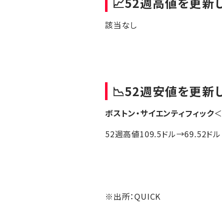
📈52週高値を更新
該当なし
📉52週安値を更新
ボストン・サイエンティフィック
＜
52週高値109.5ドル→69.52ドル
※出所：QUICK