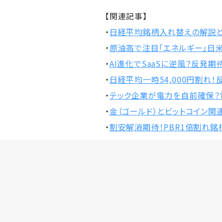
【関連記事】
・
日経平均銘柄入れ替えの解説
・
原油高で注目「エネルギー」日
・
AI進化でSaaSに逆風？反発期
・
日経平均一時54,000円割れ
・
テック企業が電力を自前確保？
・
金（ゴールド）とビットコイン関
・
割安解消期待！PBR1倍割れ銘柄