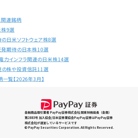
と関連銘柄
米株9選
待の日米ソフトウェア株8選
！反発期待の日本株10選
電力インフラ関連の日米株14選
連の株や投資信託11選
一覧【2026年3月】
金融商品取引業者 PayPay証券株式会社 関東財務局長（金商）
第2883号 加入協会/日本証券業協会PayPay証券はPayPay証券
株式会社が運営しているサービスです
© PayPay Securities Corporation. All Rights Reserved.