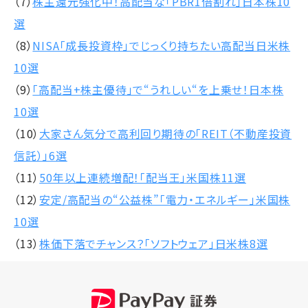
（7）
株主還元強化中！高配当な「PBR1倍割れ」日本株10
選
（8）
NISA「成長投資枠」でじっくり持ちたい高配当日米株
10選
（9）
「高配当+株主優待」で“うれしい“を上乗せ！日本株
10選
（10）
大家さん気分で高利回り期待の「REIT（不動産投資
信託）」6選
（11）
50年以上連続増配！「配当王」米国株11選
（12）
安定/高配当の“公益株”「電力・エネルギー」米国株
10選
（13）
株価下落でチャンス？「ソフトウェア」日米株8選