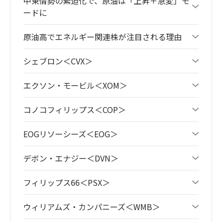
中東情勢の緊迫化で、原油は「上昇＋急変」モ
ードに
原油高でエネルギー関連株が注目される理由
シェブロン＜CVX＞
エクソン・モービル＜XOM＞
コノコフィリップス＜COP＞
EOGリソーシーズ＜EOG＞
デボン・エナジー＜DVN＞
フィリップス66＜PSX＞
ウィリアムズ・カンパニーズ＜WMB＞