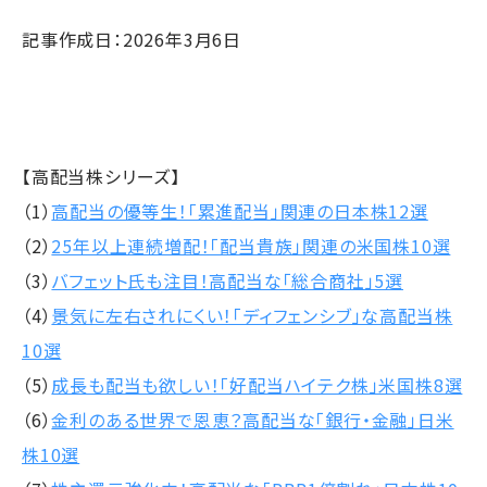
記事作成日：2026年3月6日
【高配当株シリーズ】
（1）
高配当の優等生！「累進配当」関連の日本株12選
（2）
25年以上連続増配！「配当貴族」関連の米国株10選
（3）
バフェット氏も注目！高配当な「総合商社」5選
（4）
景気に左右されにくい！「ディフェンシブ」な高配当株
10選
（5）
成長も配当も欲しい！「好配当ハイテク株」米国株8選
（6）
金利のある世界で恩恵？高配当な「銀行・金融」日米
株10選