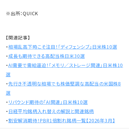
※出所：QUICK
【関連記事】
・
相場乱高下時こそ注目！「ディフェンシブ」日米株10選
・
成長も期待できる高配当株日米30選
・
AI需要で需給逼迫！「メモリ／ストレージ関連」日米株10
選
・
先行き不透明な相場でも株価堅調な高配当の米国株8
選
・
リバウンド期待の「AI関連」日米株10選
・
日経平均銘柄入れ替えの解説と関連銘柄
・
割安解消期待！PBR1倍割れ銘柄一覧【2026年3月】