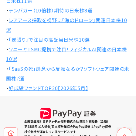
日米株11選
・
テンバガー（10倍株）期待の日米株8選
・
レアアース採取を視野に「海のドローン」関連日本株10
選
・
「逆張り」で注目の高配当日米株10選
・
ソニーとTSMC提携で注目！フィジカルAI関連の日本株
10選
・
「SaaSの死」懸念から反転なるか？ソフトウェア関連の米
国株7選
・
好成績ファンドTOP20【2026年5月】
金融商品取引業者 PayPay証券株式会社 関東財務局長（金商）
第2883号 加入協会/日本証券業協会PayPay証券はPayPay証券
株式会社が運営しているサービスです