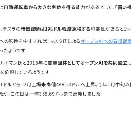
は
自動運転車から大きな利益を得る
能力があるとして、「
買い
、テスラの
時価総額は1兆ドル程度急増する
可能性があると述
業への転換を中止すれば、マスク氏による
オープンAIへの買収提
ったようです
ルトマン氏と2015年に
慈善団体としてオープンAIを共同設立
を危惧しているようです
11ドルから12月
上場来高値
488.54ドルへ上昇。今年1月中旬
たが、この日は一時358.69ドルまで反発しました