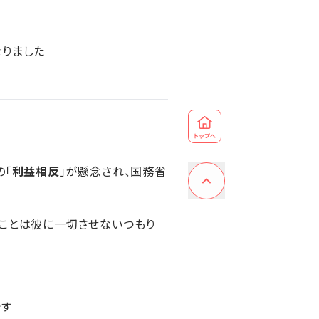
なりました
の「
利益相反
」が懸念され、国務省
ることは彼に一切させないつもり
です