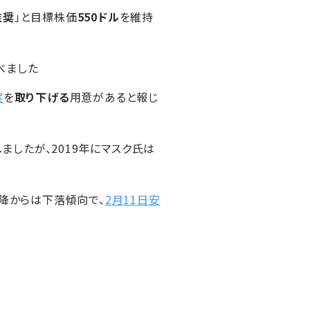
推奨
」と目標株価
550ドル
を維持
べました
案
を
取り下げる
用意があると報じ
しましたが、2019年にマスク氏は
以降からは下落傾向で、
2月11日安