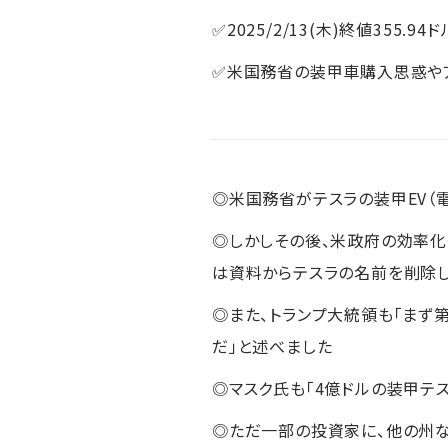
✅2025/2/13(木)終値355.94ド
✅米国務省の装甲車購入思惑や
◎米国務省がテスラの装甲EV（
◎しかしその後、米政府の効率化
は資料からテスラの名前を削除し
◎また、トランプ大統領も「まず
だ」と述べました
◎マスク氏も「4億ドルの装甲テ
◎ただ一部の投資家に、他の州