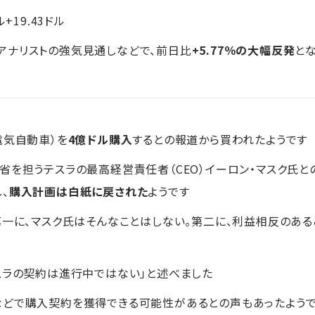
ル+19.43ドル
アナリストの強気見通しなどで、前日比
+5.77％の大幅反発
と
電気自動車）を
4億ドル購入
するとの報道から買われたようです
省を担うテスラの最高経営責任者（CEO）イーロン・マスク氏と
、
購入計画は白紙に戻された
ようです
第一に、マスク氏はそんなことはしない。第二に、利益相反のあ
スラの契約は進行中ではない」と述べました
などで購入契約を獲得できる可能性があるとの声もあったよう