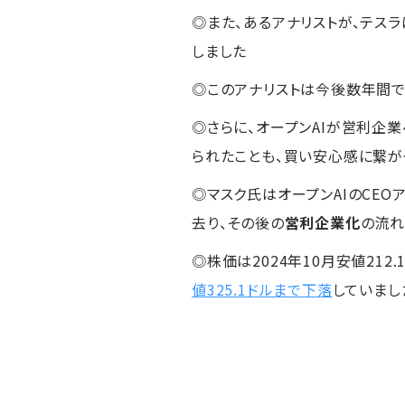
◎また、あるアナリストが、テスラ
しました
◎このアナリストは今後数年間で
◎さらに、オープンAIが営利企
られたことも、買い安心感に繋が
◎マスク氏はオープンAIのCEOア
去り、その後の
営利企業化
の流れ
◎株価は2024年10月安値212.
値325.1ドルまで下落
していまし