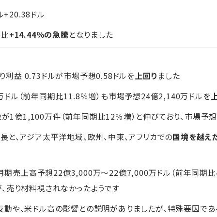
ル+20.38ドル
日比
+14.44％の急騰
となりました
り利益 0.73ドルが市場予想0.58ドルを
上回り
ました
0万ドル（前年同期比11.8％増）も市場予想24億2,140万ドルを
が1億1,100万件（前年同期比12％増）と伸びており、市場予想
長と、アジア太平洋地域、欧州、中東、アフリカでの
国境を越え
月期売上高予想22億3,000万～22億7,000万ドル（前年同
、売り材料視されなかったようです
動や、米ドル高の影響との説明がありましたが、特殊要因である