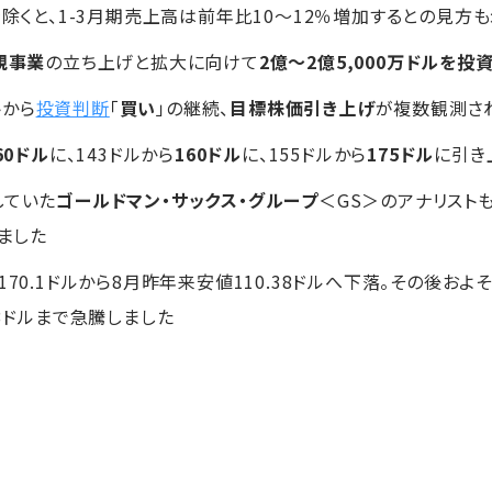
を除くと、1-3月期売上高は前年比10～12％増加するとの見方
規事業
の立ち上げと拡大に向けて
2億～2億5,000万ドルを投
トから
投資判断
「
買い
」の継続、
目標株価引き上げ
が複数観測さ
60ドル
に、143ドルから
160ドル
に、155ドルから
175ドル
に引き
していた
ゴールドマン・サックス・グループ
＜GS＞のアナリストも
ました
70.1ドルから8月昨年来安値110.38ドルへ下落。その後およ
93ドルまで急騰しました