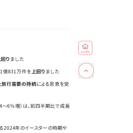
上回り
ました
1億831万件を
上回り
ました
た旅行需要の持続
による恩恵を受
期比4～6％増）は、前四半期比で成長
2024年のイースターの時期や