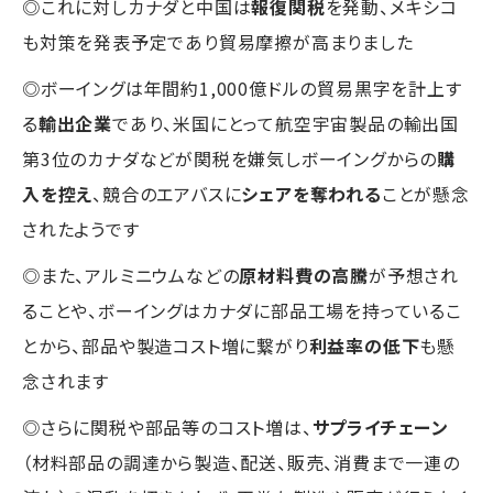
◎これに対しカナダと中国は
報復関税
を発動、メキシコ
も対策を発表予定であり貿易摩擦が高まりました
◎ボーイングは年間約1,000億ドルの貿易黒字を計上す
る
輸出企業
であり、米国にとって航空宇宙製品の輸出国
第3位のカナダなどが関税を嫌気しボーイングからの
購
入を控え
、競合のエアバスに
シェアを奪われる
ことが懸念
されたようです
◎また、アルミニウムなどの
原材料費の高騰
が予想され
ることや、ボーイングはカナダに部品工場を持っているこ
とから、部品や製造コスト増に繋がり
利益率の低下
も懸
念されます
◎さらに関税や部品等のコスト増は、
サプライチェーン
（材料部品の調達から製造、配送、販売、消費まで一連の