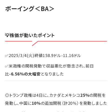
ボーイング
＜BA＞
💡株価が動いたポイント
✅2025/3/4(火)終値158.9ドル-11.16ドル
✅米政権の関税発動で収益悪化が懸念され、前日
比
-6.56％の大幅安
となりました
◎トランプ政権は4日に、カナダとメキシコ
25％
の関税を
発動し、中国に
10％
の追加関税（計20％）を発動しました