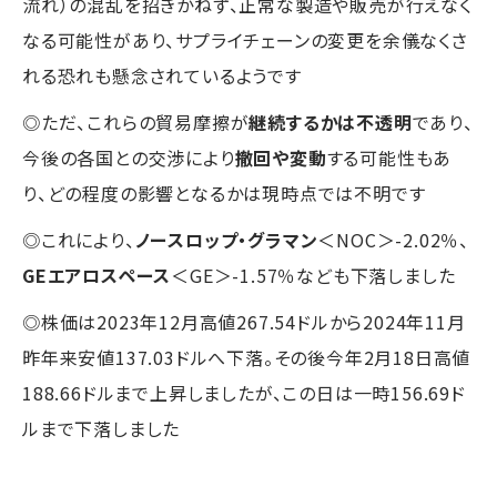
流れ）の混乱を招きかねず、正常な製造や販売が行えなく
なる可能性があり、サプライチェーンの変更を余儀なくさ
れる恐れも懸念されているようです
◎ただ、これらの貿易摩擦が
継続するかは不透明
であり、
今後の各国との交渉により
撤回や変動
する可能性もあ
り、どの程度の影響となるかは現時点では不明です
◎これにより、
ノースロップ・グラマン
＜NOC＞-2.02％、
GEエアロスペース
＜GE＞-1.57％なども下落しました
◎株価は2023年12月高値267.54ドルから2024年11月
昨年来安値137.03ドルへ下落。その後今年2月18日高値
188.66ドルまで上昇しましたが、この日は一時156.69ド
ルまで下落しました