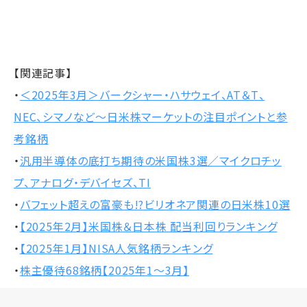
【関連記事】
・
＜2025年3月＞バークシャー・ハサウェイ、AT＆T、
NEC、シマノなど～日米株マーケットの注目ポイントと参
考銘柄
・
汎用半導体の底打ち期待の米国株3選／マイクロチッ
プ、アナログ・デバイセズ、TI
・
バフェット超えの富豪も!?ビリオネア関連の日米株10選
・
【2025年2月】米国株＆日本株 配当利回りランキング
・
【2025年1月】NISA人気銘柄ランキング
・
株主優待68銘柄【2025年1～3月】