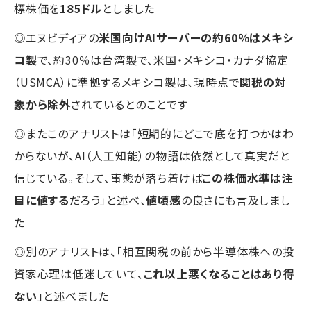
標株価を
185ドル
としました
◎エヌビディアの
米国向けAIサーバーの約60％はメキシ
コ製
で、約30％は台湾製で、米国・メキシコ・カナダ協定
（USMCA）に準拠するメキシコ製は、現時点で
関税の対
象から除外
されているとのことです
◎またこのアナリストは「短期的にどこで底を打つかはわ
からないが、AI（人工知能）の物語は依然として真実だと
信じている。そして、事態が落ち着けば
この株価水準は注
目に値する
だろう」と述べ、
値頃感
の良さにも言及しまし
た
◎別のアナリストは、「相互関税の前から半導体株への投
資家心理は低迷していて、
これ以上悪くなることはあり得
ない
」と述べました