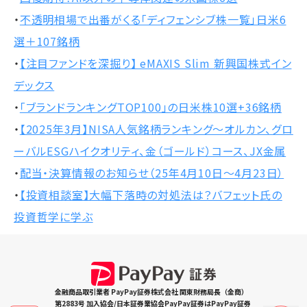
・
不透明相場で出番がくる「ディフェンシブ株一覧」日米6
選＋107銘柄
・
【注目ファンドを深掘り】 eMAXIS Slim 新興国株式イン
デックス
・
「ブランドランキングTOP100」の日米株10選+36銘柄
・
【2025年3月】NISA人気銘柄ランキング～オルカン、グロ
ーバルESGハイクオリティ、金（ゴールド）コース、JX金属
・
配当・決算情報のお知らせ（25年4月10日〜4月23日）
・
【投資相談室】大幅下落時の対処法は？バフェット氏の
投資哲学に学ぶ
金融商品取引業者 PayPay証券株式会社 関東財務局長（金商）
第2883号 加入協会/日本証券業協会PayPay証券はPayPay証券