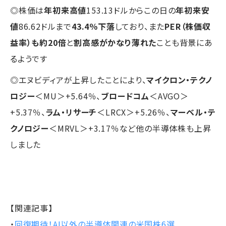
◎株価は
年初来高値
153.13ドルからこの日の
年初来安
値
86.62ドルまで
43.4％下落
しており、また
PER（株価収
益率）も約20倍
と
割高感がかなり薄れた
ことも背景にあ
るようです
◎エヌビディアが上昇したことにより、
マイクロン・テクノ
ロジー
＜MU＞+5.64％、
ブロードコム
＜AVGO＞
+5.37％、
ラム・リサーチ
＜LRCX＞+5.26％、
マーベル・テ
クノロジー
＜MRVL＞+3.17％など他の半導体株も上昇
しました
【関連記事】
・
回復期待！AI以外の半導体関連の米国株6選