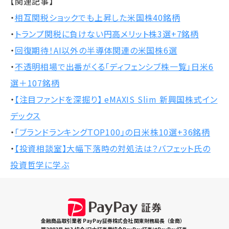
【関連記事】
・
相互関税ショックでも上昇した米国株40銘柄
・
トランプ関税に負けない円高メリット株3選+7銘柄
・
回復期待！AI以外の半導体関連の米国株6選
・
不透明相場で出番がくる「ディフェンシブ株一覧」日米6
選＋107銘柄
・
【注目ファンドを深掘り】 eMAXIS Slim 新興国株式イン
デックス
・
「ブランドランキングTOP100」の日米株10選+36銘柄
・
【投資相談室】大幅下落時の対処法は？バフェット氏の
投資哲学に学ぶ
金融商品取引業者 PayPay証券株式会社 関東財務局長（金商）